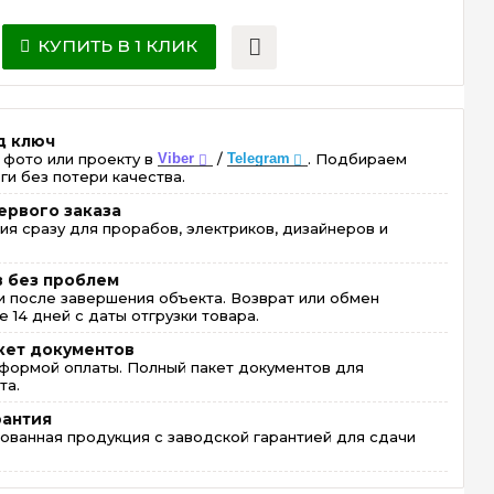
КУПИТЬ В 1 КЛИК
д ключ
 фото или проекту в
Viber
/
Telegram
. Подбираем
ги без потери качества.
ервого заказа
ия сразу для прорабов, электриков, дизайнеров и
в без проблем
 после завершения объекта. Возврат или обмен
 14 дней с даты отгрузки товара.
кет документов
формой оплаты. Полный пакет документов для
та.
рантия
ованная продукция с заводской гарантией для сдачи