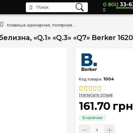
0 800
33-6
Бесплатно
Клавиша одинарная, полярная белизна, «Q.1» «Q.3» «Q7» Berker 16206089
лизна, «Q.1» «Q.3» «Q7» Berker 162
1004
Написать отзыв
161
.
70
гр