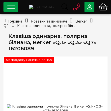
0 800
33-63-07
Головна
Розетки та вимикачі
Berker
Безкоштовно
Q.1
Клавіша одинарна, полярна білизна, Berker «Q.1» «Q.3» «Q7» 16206089
info@e7.com.ua
044
334-79-78
Клавіша одинарна, полярна
білизна, Berker «Q.1» «Q.3» «Q7»
Viber
Telegram
16206089
Хіт продажу | Знижка до 15%