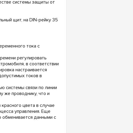
честве системы защиты от
ьный щит, на DIN-рейку 35
еременного тока с
времени регулировать
тромобиля, в соответствии
ировка настраивается
допустимых токов в
ью системы связи по линии
у же проводнику, что и
красного цвета в случае
оцесса управления. Еще
о обменивается данными с