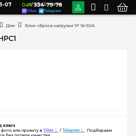
3-07
info@e7.com.ua
044
334-79-78
Viber
Telegram
Дом
Блок сброса нагрузки 1P 16-50А, Schneider Electric EVlink Home EVA1HPC1
1HPC1
д ключ
 фото или проекту в
Viber
/
Telegram
. Подбираем
ги без потери качества.