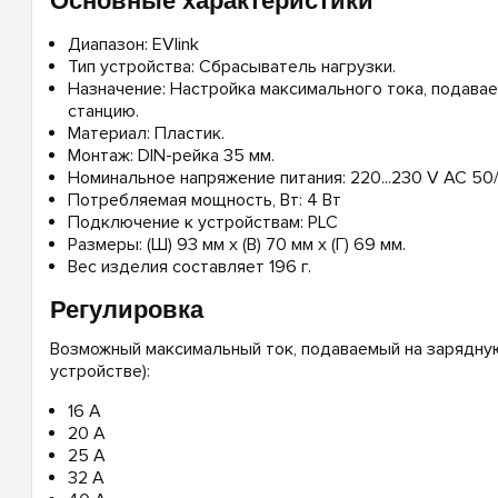
Основные характеристики
Диапазон: EVlink
Тип устройства: Сбрасыватель нагрузки.
Назначение: Настройка максимального тока, подава
станцию.
Материал: Пластик.
Монтаж: DIN-рейка 35 мм.
Номинальное напряжение питания: 220...230 V AC 50/
Потребляемая мощность, Вт: 4 Вт
Подключение к устройствам: PLC
Размеры: (Ш) 93 мм x (В) 70 мм x (Г) 69 мм.
Вес изделия составляет 196 г.
Регулировка
Возможный максимальный ток, подаваемый на зарядную
устройстве):
16 А
20 А
25 А
32 А