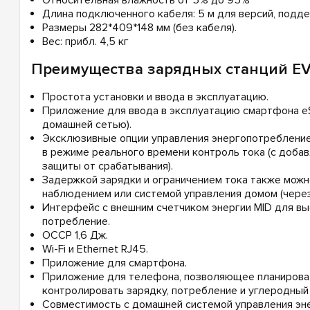
Длина подключенного кабеля: 5 м для версий, подд
Размеры 282*409*148 мм (без кабеля).
Вес: прибл. 4,5 кг
Преимущества зарядных станций EV
Простота установки и ввода в эксплуатацию.
Приложение для ввода в эксплуатацию смартфона eS
домашней сетью).
Эксклюзивные опции управления энергопотребление
в режиме реального времени контроль тока (с доба
защиты от срабатывания).
Задержкой зарядки и ограничением тока также мож
наблюдением или системой управления домом (через
Интерфейс с внешним счетчиком энергии MID для вы
потребление.
ОССР 1,6 Дж.
Wi-Fi и Ethernet RJ45.
Приложение для смартфона.
Приложение для телефона, позволяющее планироват
контролировать зарядку, потребление и углеродный
Совместимость с домашней системой управления э