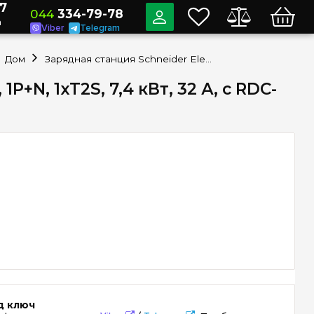
7
044
334-79-78
a
Viber
Telegram
Дом
Зарядная станция Schneider Electric EVlink Home Smart EVH4A07N4, 1P+N, 1xT2S, 7,4 кВт, 32 А, с RDC-DD
+N, 1xT2S, 7,4 кВт, 32 А, с RDC-
д ключ