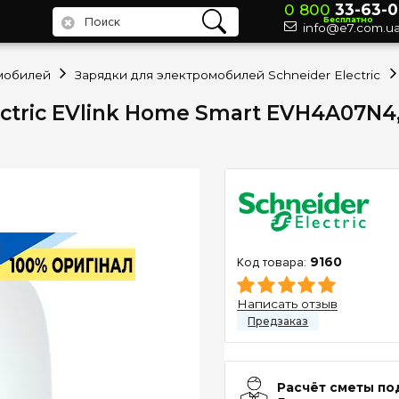
0 800
33-63-0
Бесплатно
info@e7.com.u
мобилей
Зарядки для электромобилей Schneider Electric
tric EVlink Home Smart EVH4A07N4, 1P
9160
Написать отзыв
Расчёт сметы по