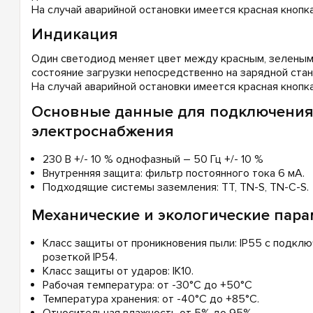
На случай аварийной остановки имеется красная кнопка
Индикация
Один светодиод меняет цвет между красным, зеленым 
состояние загрузки непосредственно на зарядной стан
На случай аварийной остановки имеется красная кнопка
Основные данные для подключения 
электроснабжения
230 В +/- 10 % однофазный – 50 Гц +/- 10 %
Внутренняя защита: фильтр постоянного тока 6 мА.
Подходящие системы заземления: TT, TN-S, TN-C-S.
Механические и экологические пар
Класс защиты от проникновения пыли: IP55 с подклю
розеткой IP54.
Класс защиты от ударов: IK10.
Рабочая температура: от -30°C до +50°C
Температура хранения: от -40°C до +85°C.
Относительная влажность от 5% до 95%