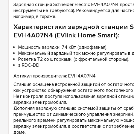
Зарядная станция Schneider Electric EVH4A07N4 прост
инструменты не требуются). Рекомендуется для частн
например, в гараже.
Характеристики зарядной станции Sch
EVH4A07N4 (EVlink Home Smart):
Мощность зарядки: 7,4 кВт (однофазная).
Максимальный зарядный ток можно регулировать в ди
Розетка Т2 со шторками. (c фронтальной стороны).
з RDC-DD
Артикул производителя: EVH4A07N4
Станция оснащена встроенной защитой от остаточного
как устройство обнаружения остаточного постоянного 
Нет контроля доступа использования зарядной станци
зарядки электромобиля.
Дополняя зарядную станцию ​​системой защиты от сраб
преимущество от динамического управления энергией.
реального времени регулировать максимальную мощн
зарядку электромобиля, в соответствии с потребление
доме.