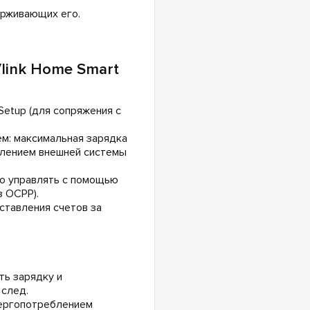
ерживающих его.
link Home Smart
etup (для сопряжения с
м: максимальная зарядка
влением внешней системы
но управлять с помощью
 OCPP).
ставления счетов за
ь зарядку и
 след.
нергопотреблением