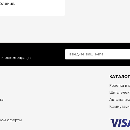
бления.
и и рекомендации
КАТАЛОГ
Розетки и
Щиты элек
та
Автоматик
Коммутаци
ной оферты