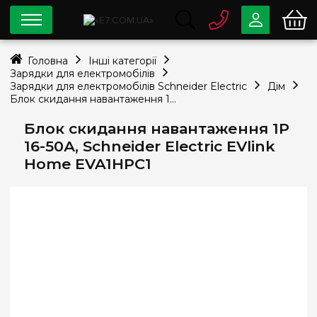
0 800
33-63-07
Головна
Інші категорії
Безкоштовно
Зарядки для електромобілів
info@e7.com.ua
Зарядки для електромобілів Schneider Electric
Дім
044
334-79-78
Блок скидання навантаження 1P 16-50А, Schneider Electric EVlink Home EVA1HPC1
Viber
Telegram
Блок скидання навантаження 1P
16-50А, Schneider Electric EVlink
Home EVA1HPC1