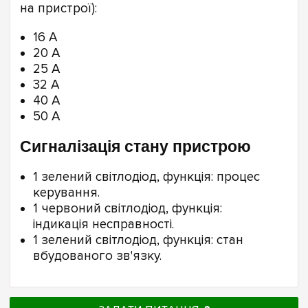
на пристрої):
16 А
20 А
25 А
32 А
40 А
50 А
Сигналізація стану пристрою
1 зелений світлодіод, функція: процес
керування.
1 червоний світлодіод, функція:
індикація несправності.
1 зелений світлодіод, функція: стан
вбудованого зв'язку.