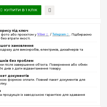
КУПИТИ В 1 КЛІК
орису під ключ
 фото або проєктом у
Viber
/
Telegram
. Підбираємо
без втрати якості.
ершого замовлення
одразу для виконробів, електриків, дизайнерів та
шків без проблем
и після завершення об'єкта. Повернення або обмін
4 днів з дати відвантаження товару.
акет документів
кою формою оплати. Повний пакет документів для
ліку.
я
 продукція із заводською гарантією для здавання