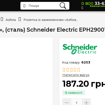
0 800
33-6
Безкоштов
Asfora
Розетка із заземленням «Asfora», (сталь) Schneider Electric EPH2900162
, (сталь) Schneider Electric EPH2900
6203
Написати відгук
187
.
20
гр