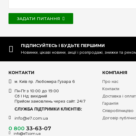
ЗАДАТИ ПИТАННЯ
ПІДПИСУЙТЕСЬ І БУДЬТЕ ПЕРШИМИ
Новинки, цікаві новини, акції і розпродажі, знижки та реко
КОНТАКТИ
КОМПАНІЯ
м. Київ пр. Любомира Гузара 6
Про нас
Контакти
Пн-Пт з 10:00 до 19:00
Сб | Нд: вихідний
Доставка і опла
Прийом замовлень через сайт: 24/7
Гарантія
СЛУЖБА ПІДТРИМКИ КЛІЄНТІВ:
Співробітництво
Договір публічн
info@e7.com.ua
0 800
33-63-07
info@e7.com.ua