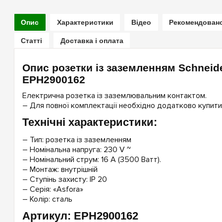
Опис
Характеристики
Відео
Рекомендован
Статті
Доставка і оплата
Опис розетки із заземленням Schneider
EPH2900162
Електрична розетка із заземлювальним контактом.
– Для повної комплектації необхідно додатково купити
Технічні характеристики:
– Тип: розетка із заземленням
– Номінальна напруга: 230 V ~
– Номінальний струм: 16 А (3500 Ватт).
– Монтаж: внутрішній
– Ступінь захисту: IP 20
– Серія: «Asfora»
– Колір: сталь
Артикул: EPH2900162