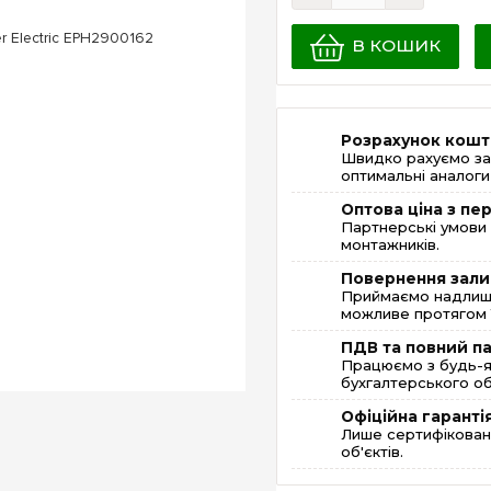
В КОШИК
Розрахунок кошт
Швидко рахуємо за
оптимальні аналоги 
Оптова ціна з п
Партнерські умови 
монтажників.
Повернення зали
Приймаємо надлишк
можливе протягом 1
ПДВ та повний п
Працюємо з будь-я
бухгалтерського об
Офіційна гаранті
Лише сертифікована
об'єктів.