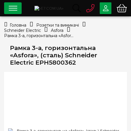
0 800
33-63-07
Головна
Розетки та вимикачі
Безкоштовно
Schneider Electric
Asfora
info@e7.com.ua
Рамка 3-а, горизонтальна «Asfora», (сталь) Schneider Electric EPH5800362
044
334-79-78
Рамка 3-а, горизонтальна
Viber
Telegram
«Asfora», (сталь) Schneider
Electric EPH5800362