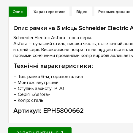
Опис
Характеристики
Відео
Рекомендовано
Опис рамки на 6 місць Schneider Electric
Schneider Electric Asfora - нова серія.
Asfora – cучасний стиль, висока якість, естетичний зовн
в одній серії. Високоякісне покриття не піддається впли
прямими сонячними променями колір виробів залишаєтьс
Технічні характеристики:
– Тип: рамка 6-м, горизонтальна
– Монтаж: внутрішній
– Ступінь захисту: IP 20
– Серія: «Asfora»
– Колір: сталь
Артикул: EPH5800662
ЗАДАТИ ПИТАННЯ