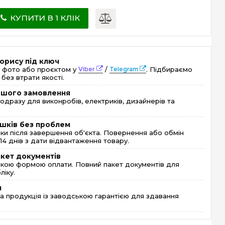
КУПИТИ В 1 КЛІК
орису під ключ
 фото або проєктом у
Viber
/
Telegram
. Підбираємо
без втрати якості.
ершого замовлення
одразу для виконробів, електриків, дизайнерів та
шків без проблем
и після завершення об'єкта. Повернення або обмін
4 днів з дати відвантаження товару.
акет документів
кою формою оплати. Повний пакет документів для
ліку.
я
 продукція із заводською гарантією для здавання