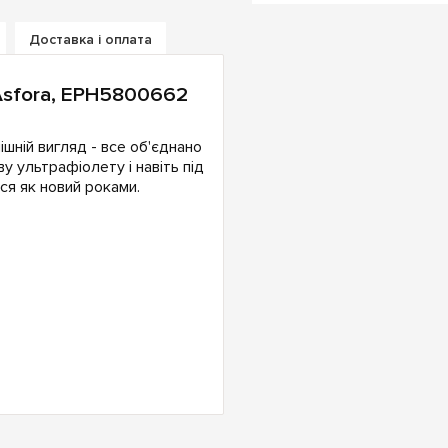
Доставка і оплата
 Asfora, EPH5800662
ішній вигляд - все об'єднано
ву ультрафіолету і навіть під
я як новий роками.