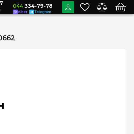
7
044
334-79-78
a
Viber
Telegram
0662
н