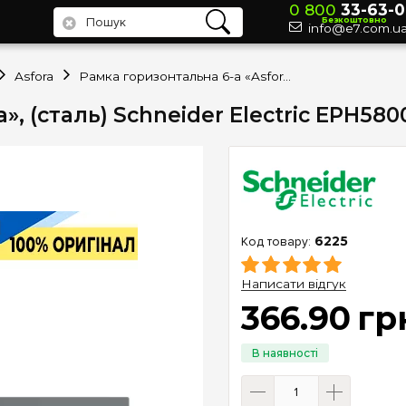
0 800
33-63-0
Безкоштовно
info@e7.com.u
Asfora
Рамка горизонтальна 6-а «Asfora», (сталь) Schneider Electric EPH5800662
», (сталь) Schneider Electric EPH580
6225
Написати відгук
366
.
90
гр