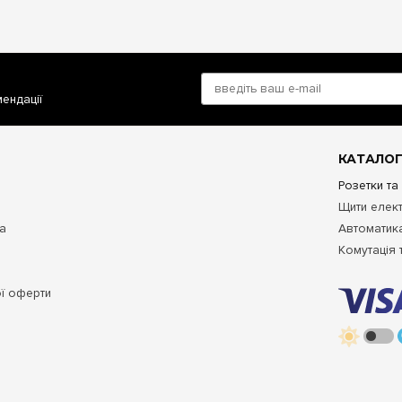
мендації
КАТАЛОГ
Розетки та
Щити елект
та
Автоматика
Комутація 
ої оферти