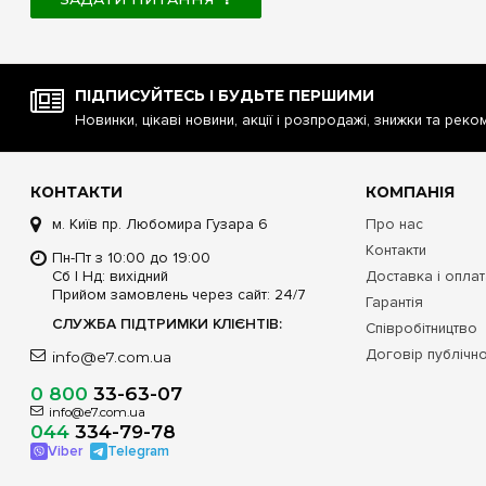
ПІДПИСУЙТЕСЬ І БУДЬТЕ ПЕРШИМИ
Новинки, цікаві новини, акції і розпродажі, знижки та реко
КОНТАКТИ
КОМПАНІЯ
м. Київ пр. Любомира Гузара 6
Про нас
Контакти
Пн-Пт з 10:00 до 19:00
Сб | Нд: вихідний
Доставка і опла
Прийом замовлень через сайт: 24/7
Гарантія
СЛУЖБА ПІДТРИМКИ КЛІЄНТІВ:
Співробітництво
Договір публічн
info@e7.com.ua
0 800
33-63-07
info@e7.com.ua
044
334-79-78
Viber
Telegram