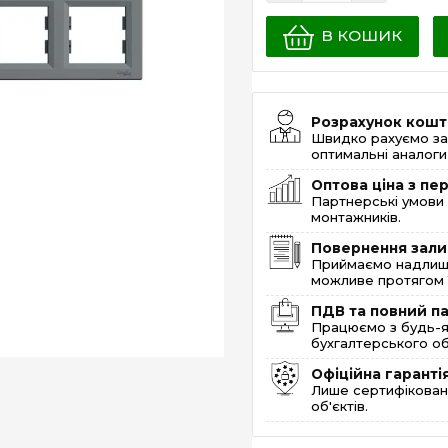
В КОШИК
Розрахунок кошт
Швидко рахуємо за
оптимальні аналоги 
Оптова ціна з п
Партнерські умови 
монтажників.
Повернення зали
Приймаємо надлишк
можливе протягом 1
ПДВ та повний п
Працюємо з будь-я
бухгалтерського об
Офіційна гаранті
Лише сертифікована
об'єктів.