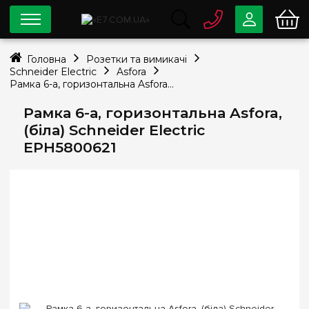
0 800
33-63-07
Головна
Розетки та вимикачі
Безкоштовно
Schneider Electric
Asfora
info@e7.com.ua
Рамка 6-а, горизонтальна Asfora, (біла) Schneider Electric EPH5800621
044
334-79-78
Рамка 6-а, горизонтальна Asfora,
Viber
Telegram
(біла) Schneider Electric
EPH5800621