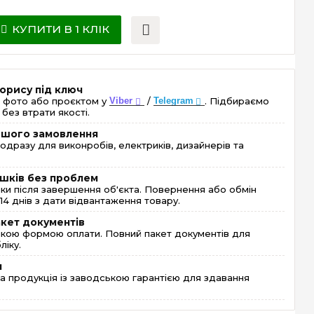
КУПИТИ В 1 КЛІК
орису під ключ
 фото або проєктом у
Viber
/
Telegram
. Підбираємо
без втрати якості.
ершого замовлення
одразу для виконробів, електриків, дизайнерів та
шків без проблем
и після завершення об'єкта. Повернення або обмін
4 днів з дати відвантаження товару.
акет документів
кою формою оплати. Повний пакет документів для
ліку.
я
 продукція із заводською гарантією для здавання