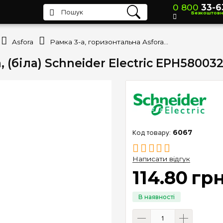
0 800
33-6
Безкоштов
Asfora
Рамка 3-а, горизонтальна Asfora, (біла) Schneider Electric EPH5800321
 (біла) Schneider Electric EPH580032
6067
Написати відгук
114
.
80
гр