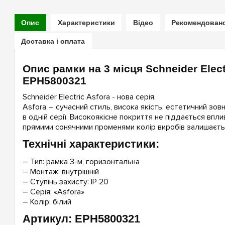
Опис
Характеристики
Відео
Рекомендован
Доставка і оплата
Опис рамки на 3 місця Schneider Electr
EPH5800321
Schneider Electric Asfora - нова серія.
Asfora – cучасний стиль, висока якість, естетичний зовн
в одній серії. Високоякісне покриття не піддається впли
прямими сонячними променями колір виробів залишаєтьс
Технічні характеристики:
– Тип: рамка 3-м, горизонтальна
– Монтаж: внутрішній
– Ступінь захисту: IP 20
– Серія: «Asfora»
– Колір: білий
Артикул: EPH5800321