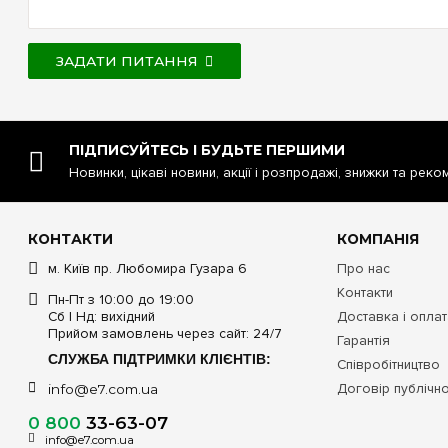
ЗАДАТИ ПИТАННЯ
ПІДПИСУЙТЕСЬ І БУДЬТЕ ПЕРШИМИ
Новинки, цікаві новини, акції і розпродажі, знижки та реко
КОНТАКТИ
КОМПАНІЯ
м. Київ пр. Любомира Гузара 6
Про нас
Контакти
Пн-Пт з 10:00 до 19:00
Сб | Нд: вихідний
Доставка і опла
Прийом замовлень через сайт: 24/7
Гарантія
СЛУЖБА ПІДТРИМКИ КЛІЄНТІВ:
Співробітництво
Договір публічн
info@e7.com.ua
0 800
33-63-07
info@e7.com.ua