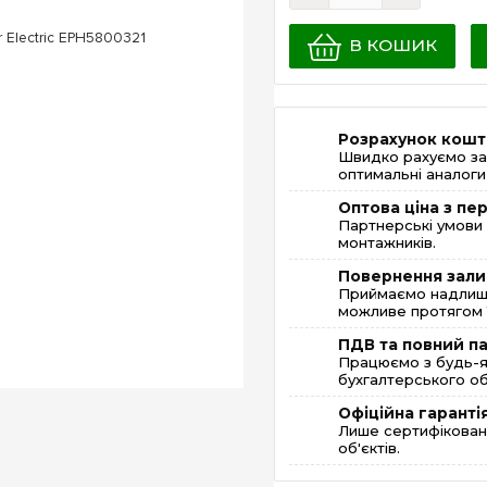
В КОШИК
Розрахунок кошт
Швидко рахуємо за
оптимальні аналоги 
Оптова ціна з п
Партнерські умови 
монтажників.
Повернення зали
Приймаємо надлишк
можливе протягом 1
ПДВ та повний п
Працюємо з будь-я
бухгалтерського об
Офіційна гаранті
Лише сертифікована
об'єктів.