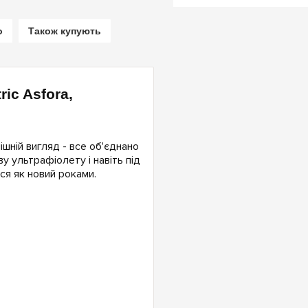
о
Також купують
ic Asfora,
ішній вигляд - все об'єднано
ву ультрафіолету і навіть під
я як новий роками.