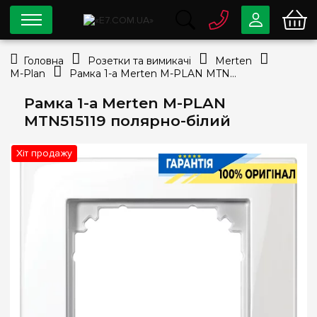
0 800
33-63-07
Головна
Розетки та вимикачі
Merten
Безкоштовно
M-Plan
Рамка 1-а Merten M-PLAN MTN515119 полярно-білий
info@e7.com.ua
044
334-79-78
Рамка 1-а Merten M-PLAN
MTN515119 полярно-білий
Viber
Telegram
Хіт продажу