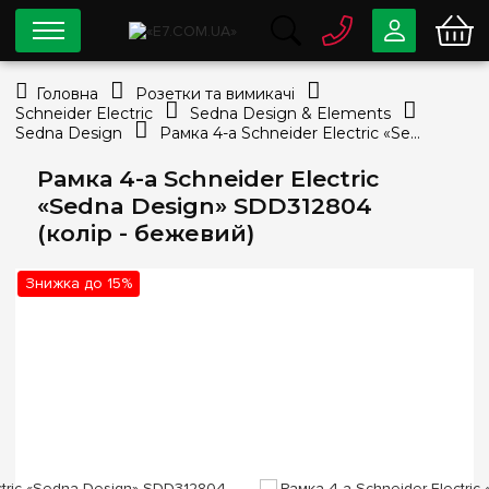
0 800
33-63-07
Головна
Розетки та вимикачі
Безкоштовно
Schneider Electric
Sedna Design & Elements
info@e7.com.ua
Sedna Design
Рамка 4-а Schneider Electric «Sedna Design» SDD312804 (колір - бежевий)
044
334-79-78
Рамка 4-а Schneider Electric
Viber
Telegram
«Sedna Design» SDD312804
(колір - бежевий)
Знижка до 15%