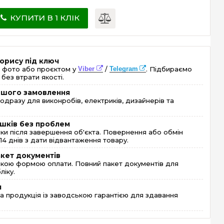
КУПИТИ В 1 КЛІК
орису під ключ
 фото або проєктом у
Viber
/
Telegram
. Підбираємо
без втрати якості.
ершого замовлення
одразу для виконробів, електриків, дизайнерів та
шків без проблем
и після завершення об'єкта. Повернення або обмін
4 днів з дати відвантаження товару.
акет документів
кою формою оплати. Повний пакет документів для
ліку.
я
 продукція із заводською гарантією для здавання