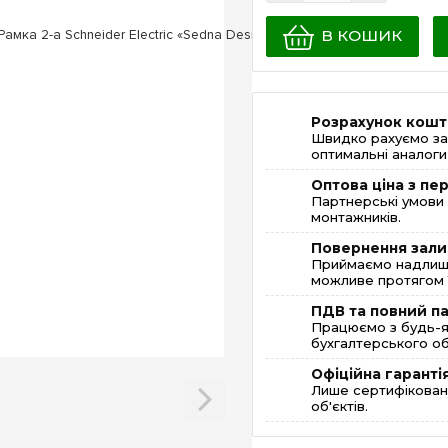
В КОШИК
Розрахунок кошт
Швидко рахуємо за
оптимальні аналоги 
Оптова ціна з п
Партнерські умови 
монтажників.
Повернення зали
Приймаємо надлишк
можливе протягом 1
ПДВ та повний п
Працюємо з будь-я
бухгалтерського об
Офіційна гаранті
Лише сертифікована
об'єктів.