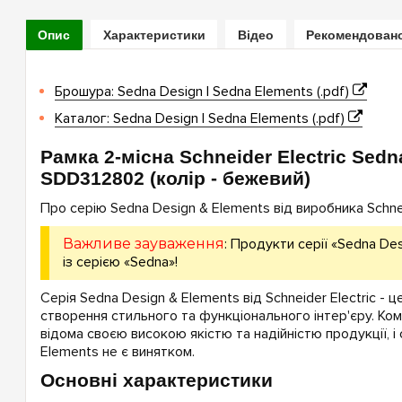
Опис
Характеристики
Відео
Рекомендован
Брошура: Sedna Design | Sedna Elements (.pdf)
Каталог: Sedna Design | Sedna Elements (.pdf)
Рамка 2-місна Schneider Electric Sedn
SDD312802 (колір - бежевий)
Про серію Sedna Design & Elements від виробника Schneid
Важливе зауваження
: Продукти серії «Sedna Des
із серією «Sedna»!
Серія Sedna Design & Elements від Schneider Electric - ц
створення стильного та функціонального інтер'єру. Комп
відома своєю високою якістю та надійністю продукції, і 
Elements не є винятком.
Основні характеристики