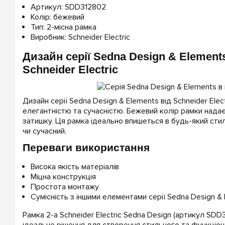
Артикул: SDD312802
Колір: бежевий
Тип: 2-місна рамка
Виробник: Schneider Electric
Дизайн серії Sedna Design & Element
Schneider Electric
Дизайн серії Sedna Design & Elements від Schneider Elect
елегантністю та сучасністю. Бежевий колір рамки надає 
затишку. Ця рамка ідеально впишеться в будь-який стил
чи сучасний.
Переваги використання
Висока якість матеріалів
Міцна конструкція
Простота монтажу
Сумісність з іншими елементами серії Sedna Design &
Рамка 2-а Schneider Electric Sedna Design (артикул SDD
ідеальне рішення для створення стильного та функціона