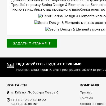
Придбайте рамку Sedna Design & Elements від Schneider
якістю та надійністю від провідного виробника електрот
ЗАДАТИ ПИТАННЯ
ПІДПИСУЙТЕСЬ І БУДЬТЕ ПЕРШИМИ
Новинки, цікаві новини, акції і розпродажі, знижки та реко
КОНТАКТИ
КОМПАНІЯ
м. Київ пр. Любомира Гузара 6
Про нас
Контакти
Пн-Пт з 10:00 до 19:00
Сб | Нд: вихідний
Доставка і опла