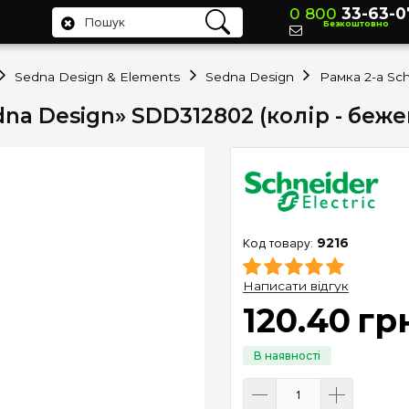
0 800
33-63-0
Безкоштовно
Sedna Design & Elements
Sedna Design
edna Design» SDD312802 (колір - беже
9216
Написати відгук
120
.
40
гр