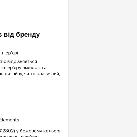
s від бренду
ric відрізняється
інтер'єру ніжності та
ь дизайну, чи то класичний,
 Elements
312802) у бежевому кольорі -
льного інтер'єру.