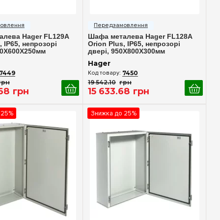
идкий перегляд
Швидкий перегляд
алева Hager FL129A
Шафа металева Hager FL128A
, IP65, непрозорі
Orion Plus, IP65, непрозорі
50X600X250мм
двері, 950X800X300мм
Hager
7449
7450
грн
19 542
.
10
грн
68
грн
15 633
.
68
грн
 25%
Знижка до 25%