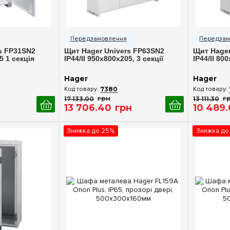
ерегляд
Швидкий перегляд
Шв
s FP31SN2
Щит Hager Univers FP63SN2
Щит Hager
5 1 секція
IP44/II 950x800x205, 3 секції
IP44/II 80
Hager
Hager
7380
17 133
.
00
грн
13 111
.
30
г
13 706
.
40
грн
10 489
.
Знижка до 25%
Знижка до