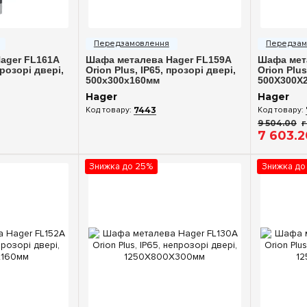
ерегляд
Швидкий перегляд
Шв
ager FL161A
Шафа металева Hager FL159A
Шафа мет
прозорі двері,
Orion Plus, IP65, прозорі двері,
Orion Plus
500x300x160мм
500X300X
Hager
Hager
7443
9 504
.
00
7 603
.
2
Знижка до 25%
Знижка до