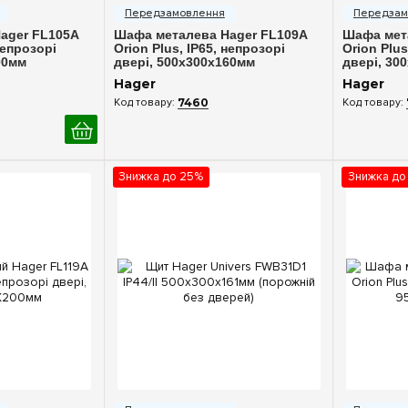
ager FL105A
Шафа металева Hager FL109A
Шафа мет
непрозорі
Orion Plus, IP65, непрозорі
Orion Plus
00мм
двері, 500x300x160мм
двері, 30
Hager
Hager
7460
Знижка до 25%
Знижка до
ерегляд
Швидкий перегляд
Шв