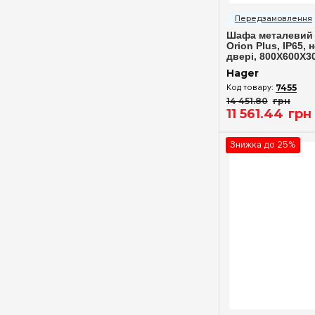
Швидкий п
Шафа металевий 
Orion Plus, IP65, 
двері, 800X600X3
Hager
7455
14 451
.
80
грн
11 561
.
44
грн
Знижка до 25%
Швидкий п