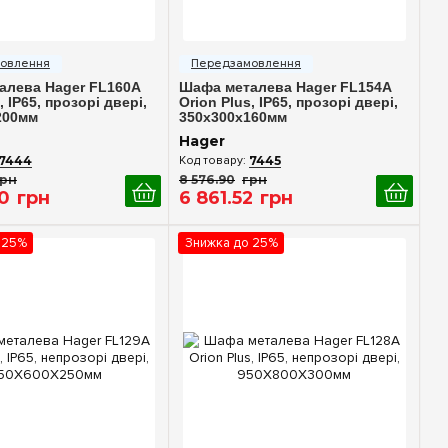
идкий перегляд
Швидкий перегляд
алева Hager FL160A
Шафа металева Hager FL154A
, IP65, прозорі двері,
Orion Plus, IP65, прозорі двері,
200мм
350x300x160мм
Hager
7444
7445
грн
8 576
.
90
грн
0
грн
6 861
.
52
грн
 25%
Знижка до 25%