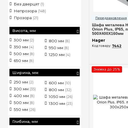
Без дверцят
(1)
Непрозора
(148)
Швидкий п
Прозора
(21)
Шафа металева H
Orion Plus, IP65, 
Висота, мм
500X400X160мм
300 мм
Hager
(2)
800 мм
(8)
7442
350 мм
(4)
950 мм
(8)
500 мм
(8)
1250 мм
(4)
650 мм
(8)
Знижка до 25%
Ширина, мм
250 мм
(2)
600 мм
(10)
300 мм
(35)
800 мм
(32)
400 мм
(8)
1050 мм
(26)
500 мм
(8)
1300 мм
(23)
550 мм
(26)
Глибина, мм