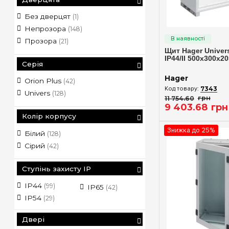
Без дверцят
(1)
Швидкий п
Непрозора
(148)
Прозора
(21)
Щит Hager Univer
IP44/II 500x300x20
Серія
Hager
Orion Plus
(42)
7343
Univers
(128)
11 754
.
60
грн
9 403
.
68
грн
Колір корпусу
Знижка до 25%
Білий
(128)
Сірий
(42)
Ступінь захисту IP
IP44
(99)
IP65
(42)
IP54
(29)
Двері