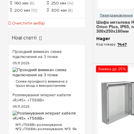
160 мм
250 мм
(8)
(14)
Швидкий п
200 мм
300 мм
(10)
(8)
Шафа металева H
Очистити вибір
Orion Plus, IP65, 
300x250x160мм
Нові статті
Hager
7447
Прохідний вимикач схема
підключення на 3 точки
05.11.2025
Знижка до 25%
Схема прохідного вимикача з
трьох місць з використанням
прохідних та перехресного
вимикача. Для реалізації схеми
Розпинування інтернет кабеля
прохідних вимикачів з трьох точок
«RJ45», «T568B»
будуть потрібні наступні вимикачі:
05.11.2025
Два од...
№1.«T568B» розпинування.
№2.«T568A» розпинування. №3. Як
обтиснути кабель інтернет?