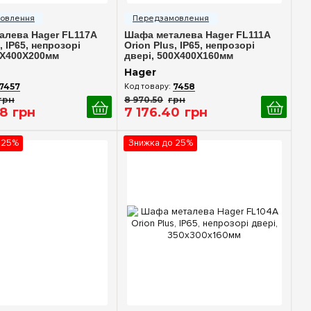
идкий перегляд
Швидкий перегляд
алева Hager FL117A
Шафа металева Hager FL111A
, IP65, непрозорі
Orion Plus, IP65, непрозорі
0X400X200мм
двері, 500X400X160мм
Hager
7457
7458
грн
8 970
.
50
грн
8
грн
7 176
.
40
грн
 25%
Знижка до 25%
идкий перегляд
Швидкий перегляд