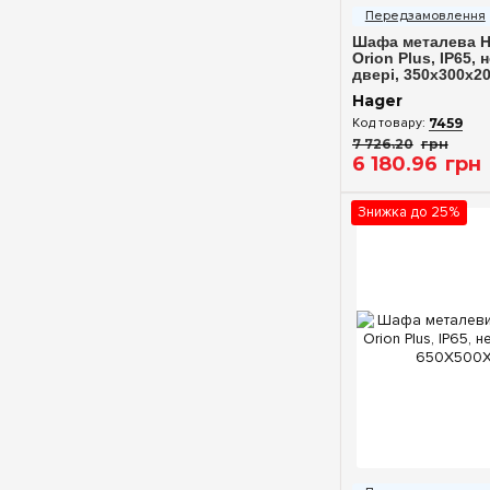
Шафа металева H
Orion Plus, IP65, 
двері, 350x300x2
Hager
7459
7 726
.
20
грн
6 180
.
96
грн
Знижка до 25%
Швидкий п