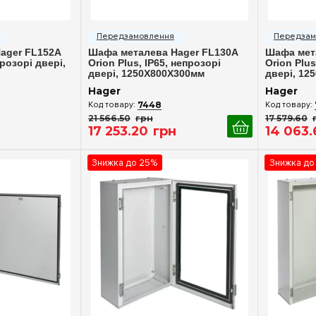
ерегляд
Швидкий перегляд
Шв
ager FL152A
Шафа металева Hager FL130A
Шафа мет
прозорі двері,
Orion Plus, IP65, непрозорі
Orion Plus
двері, 1250X800X300мм
двері, 12
Hager
Hager
7448
21 566
.
50
грн
17 579
.
60
17 253
.
20
грн
14 063
.
Знижка до 25%
Знижка до