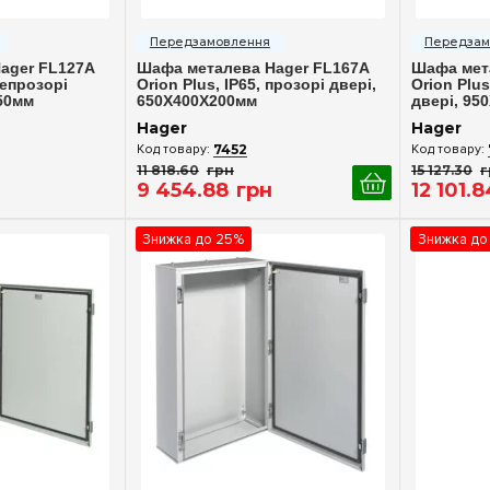
ерегляд
Швидкий перегляд
Шв
ager FL127A
Шафа металева Hager FL167A
Шафа мет
непрозорі
Orion Plus, IP65, прозорі двері,
Orion Plus
50мм
650X400X200мм
двері, 95
Hager
Hager
7452
11 818
.
60
грн
15 127
.
30
г
9 454
.
88
грн
12 101
.
8
Знижка до 25%
Знижка до