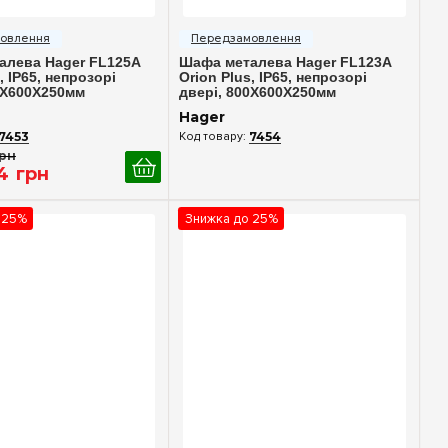
идкий перегляд
Швидкий перегляд
алева Hager FL125A
Шафа металева Hager FL123A
, IP65, непрозорі
Orion Plus, IP65, непрозорі
0X600X250мм
двері, 800X600X250мм
Hager
7453
7454
рн
4
грн
 25%
Знижка до 25%