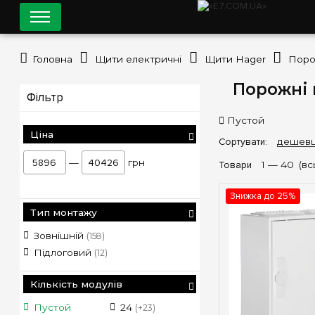
Головна
Щити електричні
Щити Hager
Порожні щ
Фільтр
Пустой
Ціна
Сортувати:
дешев
—
грн
Товари
1 —
40
(вс
Знижка до 25%
Тип монтажу
Зовнішній
(158)
Підлоговий
(12)
Кількість модулів
Пустой
24
120
288
(+23)
(+4)