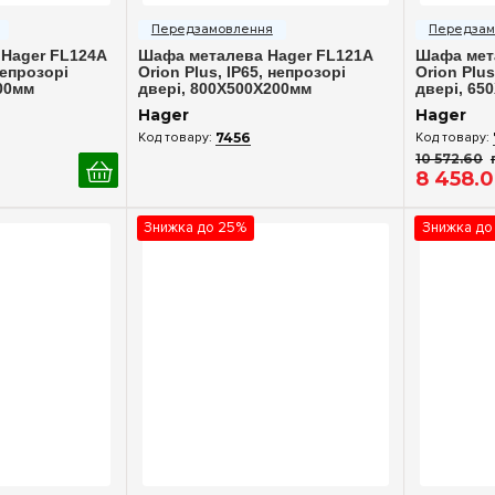
ерегляд
Швидкий перегляд
Шв
Hager FL124A
Шафа металева Hager FL121A
Шафа мет
непрозорі
Orion Plus, IP65, непрозорі
Orion Plus
00мм
двері, 800X500X200мм
двері, 65
Hager
Hager
7456
10 572
.
60
8 458
.
0
Знижка до 25%
Знижка до
ерегляд
Швидкий перегляд
Шв