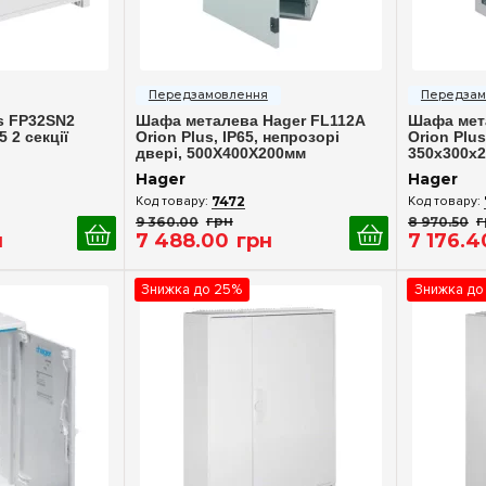
(+1)
ерегляд
Швидкий перегляд
Шв
s FP32SN2
Шафа металева Hager FL112A
Шафа мет
5 2 секції
Orion Plus, IP65, непрозорі
Orion Plus
двері, 500X400X200мм
350x300x
Hager
Hager
7472
9 360
.
00
грн
8 970
.
50
г
н
7 488
.
00
грн
7 176
.
4
Знижка до 25%
Знижка до