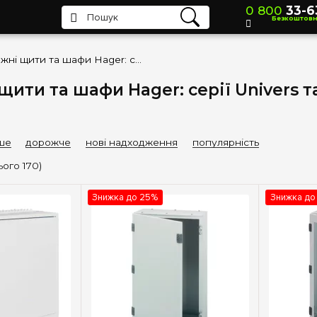
0 800
33-6
Безкоштов
Порожні щити та шафи Hager: серії Univers та Orion Plus
ити та шафи Hager: серії Univers та
ше
дорожче
нові надходження
популярність
ього 170)
Знижка до 25%
Знижка до
(+1)