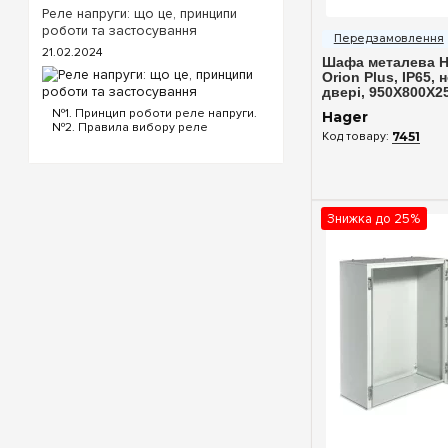
«T568B» розпинування інтернет
Реле напруги: що це, принципи
Швидкий п
кабелю Порядок проводів схеми
роботи та застосування
«T568B»: «T568B» 1...
21.02.2024
Шафа металева H
Orion Plus, IP65, 
двері, 950X800X2
№1. Принцип роботи реле напруги.
Hager
№2. Правила вибору реле
7451
напруги. №3. Функціональність та
налаштування реле напруги. №4.
Керування реле напруги через Wi-
Fi. №5. Реле напруги чи
стабілізатор: що ...
Знижка до 25%