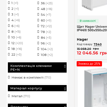
1
(+1)
36
130
336
(+23)
(+2)
2
(+1)
48
144
(+16)
(+6)
3
(+1)
54
156
(+7)
(+2)
Швидкий п
4
(+6)
60
168
(+9)
(+2)
6
(+6)
72
180
(+12)
(+3)
Щит Hager Univer
IP44/II 500x550x20
8
(+15)
78
182
(+2)
(+2)
10
(+6)
84
192
(+3)
(+2)
Hager
12
(+20)
96
216
(+2)
(+1)
7340
18
15 058
.
20
грн
(+16)
104
240
(+2)
(+2)
12 046
.
56
гр
22
(+3)
108
252
(+2)
(+2)
Знижка до 25%
Комплектація клемами
PE+N
Немає в комплекті
(170)
Матеріал корпусу
Метал
(170)
Дверцята