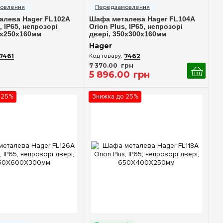
алева Hager FL102A
Шафа металева Hager FL104A
, IP65, непрозорі
Orion Plus, IP65, непрозорі
0x250x160мм
двері, 350x300x160мм
Hager
7461
7462
7 370
.
00
грн
5 896
.
00
грн
 25%
Знижка до 25%
идкий перегляд
Швидкий перегляд