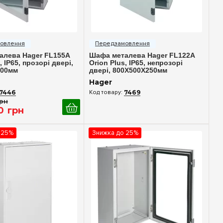
идкий перегляд
Швидкий перегляд
алева Hager FL155A
Шафа металева Hager FL122A
, IP65, прозорі двері,
Orion Plus, IP65, непрозорі
200мм
двері, 800X500X250мм
Hager
7446
7469
рн
0
грн
 25%
Знижка до 25%