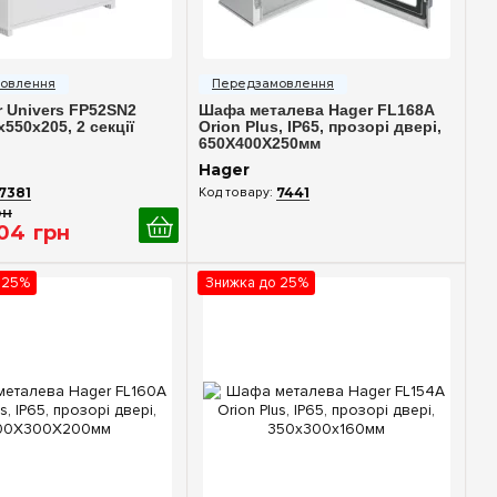
идкий перегляд
Швидкий перегляд
 Univers FP52SN2
Шафа металева Hager FL168A
0x550x205, 2 секції
Orion Plus, IP65, прозорі двері,
650X400X250мм
Hager
7381
7441
рн
04
грн
 25%
Знижка до 25%