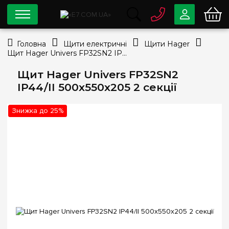
0 800
33-63-07
Головна
Щити електричні
Щити Hager
Безкоштовно
Щит Hager Univers FP32SN2 IP44/II 500x550x205 2 секції
info@e7.com.ua
044
334-79-78
Щит Hager Univers FP32SN2
IP44/II 500x550x205 2 секції
Viber
Telegram
Знижка до 25%