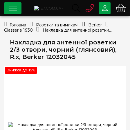
0 800
33-63-07
Головна
Розетки та вимикачі
Berker
Безкоштовно
Glasserie 1930
Накладка для антенної розетки 2/3 отвори, чорний (глянсовий), R.х, Berker 12032045
info@e7.com.ua
044
334-79-78
Накладка для антенної розетки
2/3 отвори, чорний (глянсовий),
Viber
Telegram
R.х, Berker 12032045
Знижка до 15%