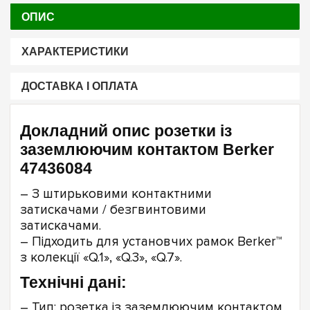
ОПИС
ХАРАКТЕРИСТИКИ
ДОСТАВКА І ОПЛАТА
Докладний опис розетки із
заземлюючим контактом Berker
47436084
– З штирьковими контактними
затискачами / безгвинтовими
затискачами.
– Підходить для установчих рамок Berker™
з колекції «Q.1», «Q.3», «Q.7».
Технічні дані:
– Тип: розетка із заземлюючим контактом