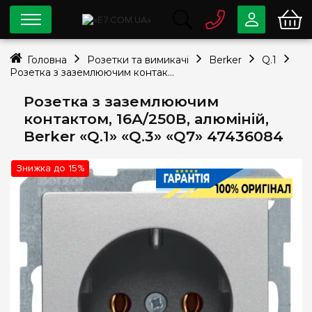
0 800
33-63-07
Головна
Розетки та вимикачі
Berker
Q.1
Безкоштовно
Розетка з заземлюючим контактом, 16А/250В, алюміній, Berker «Q.1» «Q.3» «Q7» 47436084
info@e7.com.ua
044
334-79-78
Розетка з заземлюючим
контактом, 16А/250В, алюміній,
Viber
Telegram
Berker «Q.1» «Q.3» «Q7» 47436084
Знижка до 15%