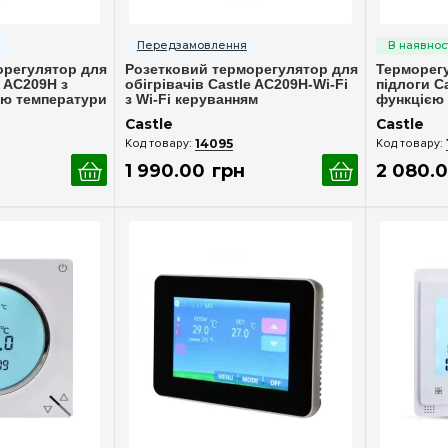
ерегляд
Швидкий перегляд
Шв
орегулятор для
Розетковий терморегулятор для
Терморегу
e AC209H з
обігрівачів Castle AC209H-Wi-Fi
підлоги Ca
єю температури
з Wi-Fi керуванням
функцією 
корпус
Castle
Castle
14095
1 990
.
00
грн
2 080
.
0