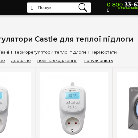
0 800
33-6
Безкоштов
улятори Castle для теплої підлоги
івачі
Терморегулятори теплої підлоги
Термостати
ше
дорожче
нові надходження
популярність