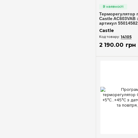
Терморегулятор 
Castle AC603VAB з
артикул 55014582
Castle
14105
2 190
.
00
грн
Швидкий п