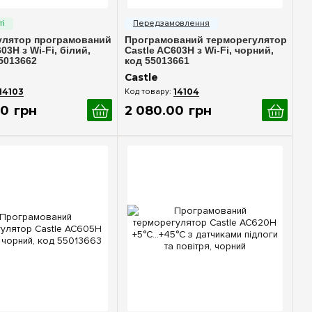
идкий перегляд
Швидкий перегляд
улятор програмований
Програмований терморегулятор
03H з Wi-Fi, білий,
Castle AC603H з Wi-Fi, чорний,
5013662
код 55013661
Castle
14103
14104
0
грн
2 080
.
00
грн
идкий перегляд
Швидкий перегляд