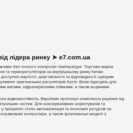
від лідера ринку ➤ e7.com.ua
ожливе без точного контролю температури. Торгова марка
я та терморегуляторів на внутрішньому ринку Китаю.
оступної вартості, довговічності та відповідності суворим
тимент оригінальних регуляторів Кастл. Вони підходять для
ними матами, інфрачервоними плівками, а також водяними
ока відмовостійкість. Виробник пропонує комплексні рішення під
ктуальних систем. Для консервативних користувачів та
 пріоритеті стоїть автоматизація та економія ресурсів за
рограмовані контролери, а також флагманські моделі з