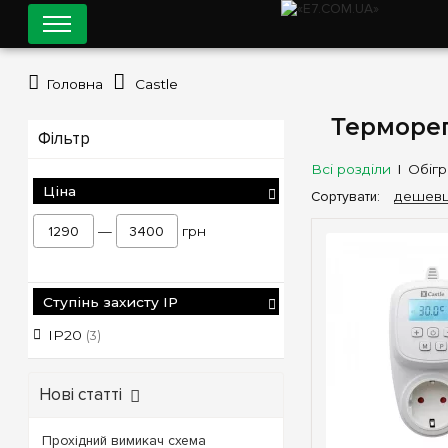
Головна
Castle
Терморег
Фільтр
Всі розділи
Обігр
Ціна
Сортувати:
дешев
—
грн
Ступінь захисту IP
IP20
(3)
Нові статті
Прохідний вимикач схема