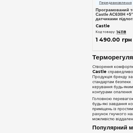
Програмований т
Castle AC630H +5°
датчиками підлоги
чорний
Castle
14118
1 490
.
00
грн
Терморегулят
Створення комфортно
Castle
справедливо 
Продукція бренду зав
стандартам безпеки.
керування будь-яким
контурами опалення 
Головною перевагою п
будь-які завдання к
приміщень із простим
рахунок гнучкого на
можливістю віддале
Популярний м