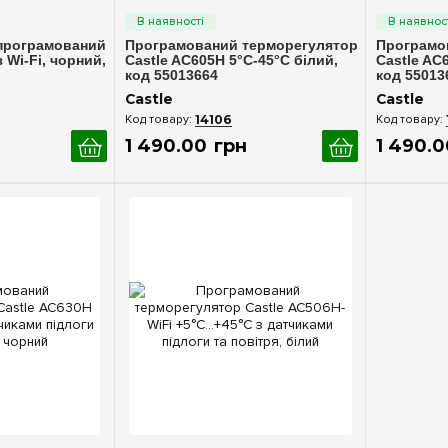
програмований
Програмований терморегулятор
Програмо
 Wi-Fi, чорний,
Castle AC605H 5°С-45°C білий,
Castle AC
код 55013664
код 55013
Castle
Castle
14106
1 490
.
00
грн
1 490
.
0
ерегляд
Швидкий перегляд