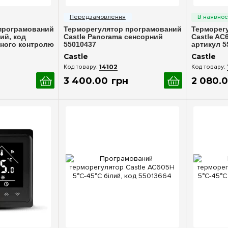
ерегляд
Швидкий перегляд
Шв
програмований
Терморегулятор програмований
Терморег
ий, код
Castle Panorama сенсорний
Castle AC6
чного контролю
55010437
артикул 5
Castle
Castle
14102
3 400
.
00
грн
2 080
.
0
ерегляд
Швидкий перегляд
Шв