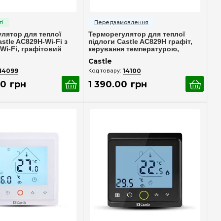
идкий перегляд
Швидкий перегляд
лятор для теплої
Терморегулятор для теплої
stle AC829H-Wi-Fi з
підлоги Castle AC829H графіт,
Wi-Fi, графітовий
керування температурою,
надійність і зручність
Castle
14099
14100
0
грн
1 390
.
00
грн