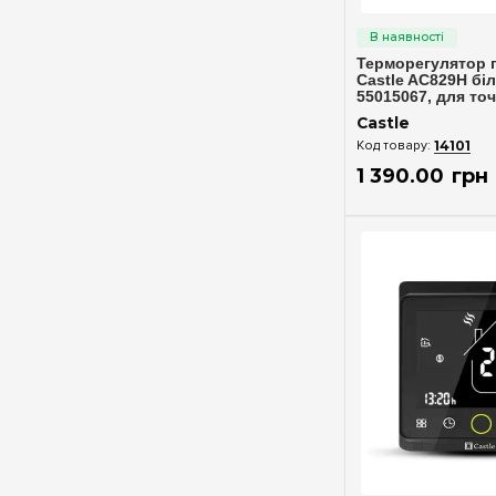
Fi. №5. Реле напруги чи
Швидкий п
стабілізатор: що ...
Терморегулятор 
Castle AC829H біл
55015067, для то
температури
Castle
14101
1 390
.
00
грн
Швидкий п