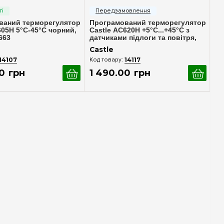
ваний терморегулятор
Програмований терморегулятор
605H 5°С-45°C чорний,
Castle АС620H +5°С...+45°C з
663
датчиками підлоги та повітря,
чорний
Castle
14107
14117
0
грн
1 490
.
00
грн