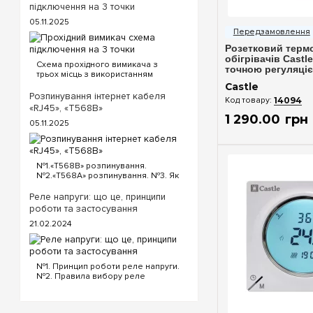
підключення на 3 точки
Швидкий п
05.11.2025
Розетковий терм
обігрівачів Castl
Схема прохідного вимикача з
точною регуляці
трьох місць з використанням
прохідних та перехресного
Castle
вимикача. Для реалізації схеми
Розпинування інтернет кабеля
14094
прохідних вимикачів з трьох точок
«RJ45», «T568B»
будуть потрібні наступні вимикачі:
1 290
.
00
грн
05.11.2025
Два од...
№1.«T568B» розпинування.
№2.«T568A» розпинування. №3. Як
обтиснути кабель інтернет?
«T568B» розпинування інтернет
Реле напруги: що це, принципи
кабелю Порядок проводів схеми
роботи та застосування
«T568B»: «T568B» 1...
21.02.2024
№1. Принцип роботи реле напруги.
№2. Правила вибору реле
напруги. №3. Функціональність та
налаштування реле напруги. №4.
Керування реле напруги через Wi-