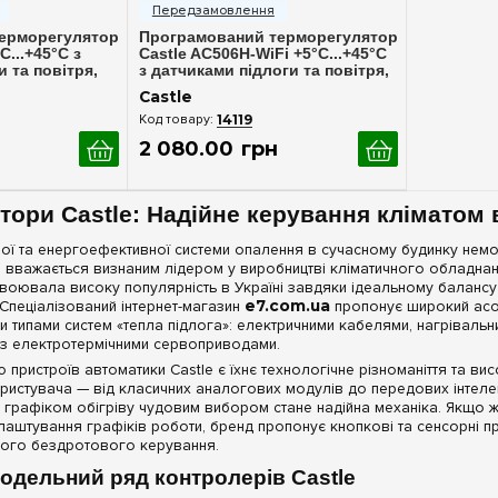
ерморегулятор
Програмований терморегулятор
С...+45°C з
Castle AC506H-WiFi +5°С...+45°C
 та повітря,
з датчиками підлоги та повітря,
білий
Castle
14119
2 080
.
00
грн
ори Castle: Надійне керування кліматом 
ї та енергоефективної системи опалення в сучасному будинку нем
вважається визнаним лідером у виробництві кліматичного обладнанн
оювала високу популярність в Україні завдяки ідеальному балансу д
 Спеціалізований інтернет-магазин
e7.com.ua
пропонує широкий асор
и типами систем «тепла підлога»: електричними кабелями, нагріваль
з електротермічними сервоприводами.
ристроїв автоматики Castle є їхнє технологічне різноманіття та вис
ористувача — від класичних аналогових модулів до передових інтеле
 графіком обігріву чудовим вибором стане надійна механіка. Якщо ж у
лаштування графіків роботи, бренд пропонує кнопкові та сенсорні п
ного бездротового керування.
одельний ряд контролерів Castle