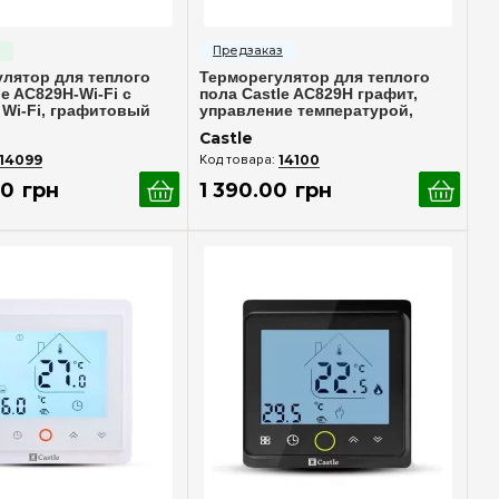
стрый просмотр
Быстрый просмотр
лятор для теплого
Терморегулятор для теплого
le AC829H-Wi-Fi с
пола Castle AC829H графит,
Wi-Fi, графитовый
управление температурой,
надежность и удобство
Castle
14099
14100
0
грн
1 390
.
00
грн