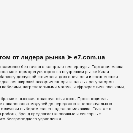
том от лидера рынка ➤ e7.com.ua
возможно без точного контроля температуры. Торговая марка
ования и терморегуляторов на внутреннем рынке Китая.
лансу доступной стоимости, долговечности и соответствия
едлагает широкий ассортимент оригинальных регуляторов
ми кабелями, нагревательными матами, инфракрасными пленками,
образие и высокая отказоустойчивость. Производитель
ких аналоговых модулей до передовых интеллектуальных
отличным выбором станет надежная механика. Если же в
ов работы, бренд предлагает кнопочные и сенсорные
ого беспроводного управления.