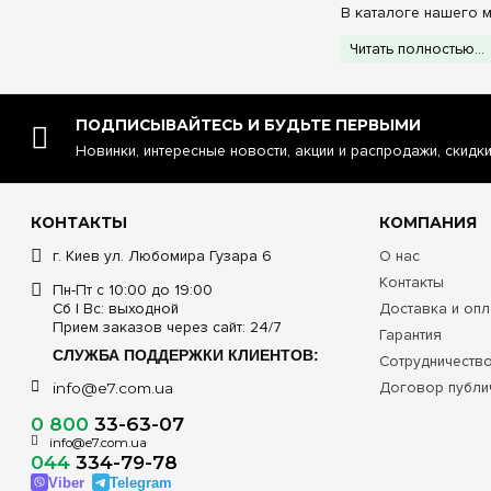
В каталоге нашего 
положительных отзы
Читать полностью...
Castle C-AC308
температуры. Про
нагрева.
Castle AC605H:
ПОДПИСЫВАЙТЕСЬ И БУДЬТЕ ПЕРВЫМИ
управления. Модел
затраты на электр
Новинки, интересные новости, акции и распродажи, скидк
Castle AC602H с
сочетается с возм
находясь на работе
КОНТАКТЫ
КОМПАНИЯ
Технические 
г. Киев ул. Любомира Гузара 6
О нас
Контакты
Пн-Пт с 10:00 до 19:00
Тип и серия тер
Сб | Вс: выходной
Доставка и опл
Прием заказов через сайт: 24/7
Гарантия
Механические 
AC308
СЛУЖБА ПОДДЕРЖКИ КЛИЕНТОВ:
Сотрудничеств
Договор публи
info@e7.com.ua
Цифровые (Cas
0 800
33-63-07
info@e7.com.ua
Умные с Wi-F
044
334-79-78
AC602
Viber
Telegram