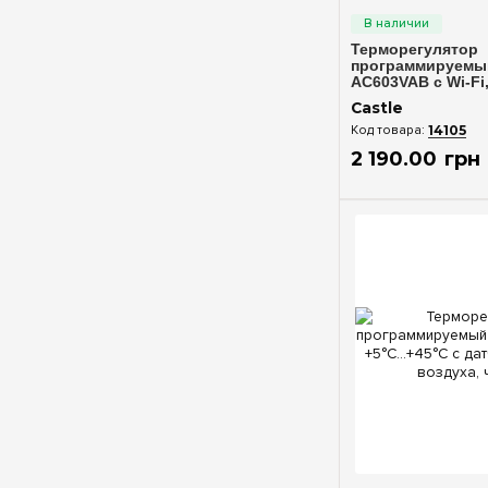
Терморегулятор
программируемый
AC603VAB с Wi-Fi
артикул 55014582
Castle
14105
2 190
.
00
грн
Быстрый п