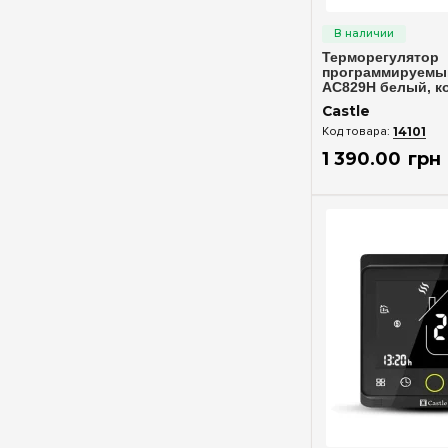
Управление реле напряжения
Быстрый п
через Wi-Fi. №5. Реле напряжения
или стаб...
Терморегулятор
программируемый
AC829H белый, ко
для точного конт
Castle
температуры
14101
1 390
.
00
грн
Быстрый п