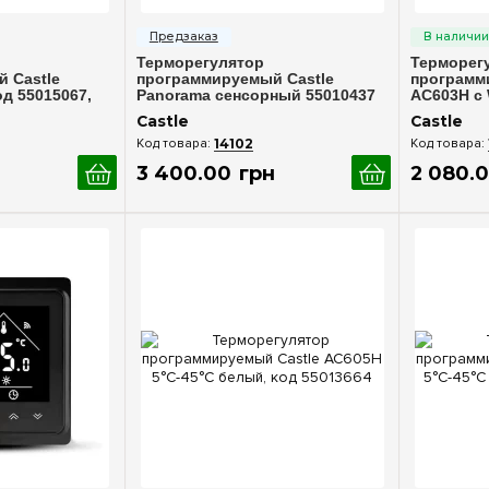
росмотр
Быстрый просмотр
Бы
Терморегулятор
Терморег
 Castle
программируемый Castle
программ
д 55015067,
Panorama сенсорный 55010437
AC603H с 
роля
55013662
Castle
Castle
14102
3 400
.
00
грн
2 080
.
0
росмотр
Быстрый просмотр
Бы