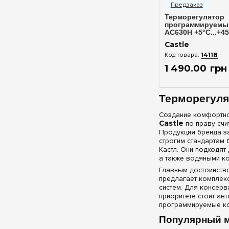
Терморегулятор
программируемый
AC630H +5°С...+4
пола и воздуха, 
Castle
14118
1 490
.
00
грн
Терморегуля
Создание комфортно
Castle
по праву счи
Продукция бренда з
строгим стандартам 
Кастл. Они подходят
а также водяными к
Главным достоинство
предлагает комплек
систем. Для консер
приоритете стоит ав
программируемые ко
Популярный м