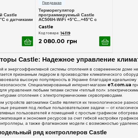
Терморегулятор
 Castle
программируемый Castle
5°C с датчиками
AC506H-WiFi +5°С...+45°C с
черный
датчиками пола и воздуха,
Castle
белый
14119
2 080
.
00
грн
торы Castle: Надежное управление клима
й и энергоэффективной системы отопления в современном доме не
тается признанным лидером в производстве климатического оборуд
авоевала высокую популярность в Украине благодаря идеальному ба
безопасности. Специализированный интернет-магазин
e7.com.ua
пр
 для управления любыми типами систем «теплый пол»: электрически
онтурами отопления с электротермическими сервоприводами.
м устройств автоматики Castle является их технологическое разно
сные решения под любые пользовательские задачи — от классичес
вативных пользователей и помещений с простым графиком обогрева 
томатизация и экономия ресурсов за счет гибкой настройки график
нтроллеры, а также флагманские модели с возможностью удаленн
одельный ряд контроллеров Castle