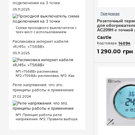
подключения на 3 точки
Быстрый п
05.11.2025
Розеточный терм
для обогревателе
Схема проходного выключателя с
AC209H с точной
трех мест с использованием
температуры
проходных и перекрестного
Castle
выключателя. Для реализации
Распиновка интернет кабеля
14094
схемы проходных выключателей с
«RJ45», «T568B»
трех точек потребуются
1 290
.
00
грн
05.11.2025
следующие выключатели: ...
№1.«T568B» распиновка.
№2.«T568A» распиновка. №3. Как
обжать кабель интернета?
«T568B» распиновка интернет
Реле напряжения: что это,
кабеля Порядок проводов схемы
принципы работы и применение
«T568B»: «T568B» 1. Бело...
21.02.2024
№1. Принцип работы реле
напряжения. №2. Правила выбора
реле напряжения. №3.
Функциональность и настройки
реле напряжения. №4.