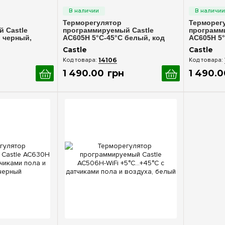
Терморегулятор
Терморег
 Castle
программируемый Castle
программ
, черный,
AC605H 5°С-45°C белый, код
AC605H 5°
55013664
55013663
Castle
Castle
14106
1 490
.
00
грн
1 490
.
0
росмотр
Быстрый просмотр