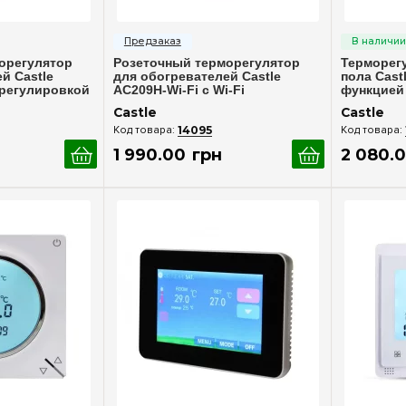
росмотр
Быстрый просмотр
Бы
орегулятор
Розеточный терморегулятор
Терморегу
й Castle
для обогревателей Castle
пола Cast
 регулировкой
AC209H-Wi-Fi с Wi-Fi
функцией 
управлением
корпус
Castle
Castle
14095
1 990
.
00
грн
2 080
.
0