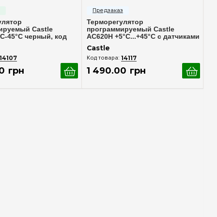
улятор
Терморегулятор
ируемый Castle
программируемый Castle
С-45°C черный, код
АС620H +5°С...+45°C с датчиками
пола и воздуха, черный
Castle
14107
14117
0
грн
1 490
.
00
грн