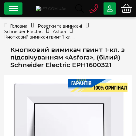
0 800
33-63-07
Головна
Розетки та вимикачі
Безкоштовно
Schneider Electric
Asfora
info@e7.com.ua
Кнопковий вимикач гвинт 1-кл. з підсвічуванням «Asfora», (білий) Schneider Electric EPH1600321
044
334-79-78
Кнопковий вимикач гвинт 1-кл. з
Viber
Telegram
підсвічуванням «Asfora», (білий)
Schneider Electric EPH1600321