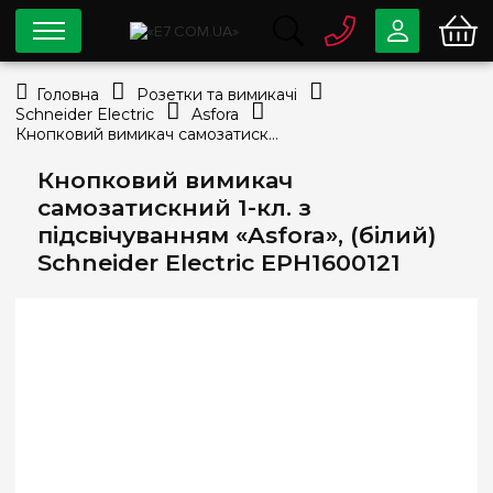
0 800
33-63-07
Головна
Розетки та вимикачі
Безкоштовно
Schneider Electric
Asfora
info@e7.com.ua
Кнопковий вимикач самозатискний 1-кл. з підсвічуванням «Asfora», (білий) Schneider Electric EPH1600121
044
334-79-78
Кнопковий вимикач
Viber
Telegram
самозатискний 1-кл. з
підсвічуванням «Asfora», (білий)
Schneider Electric EPH1600121