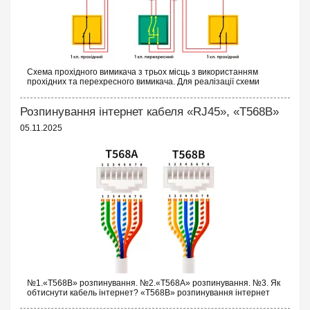
Схема прохідного вимикача з трьох місць з використанням
прохідних та перехресного вимикача. Для реалізації схеми
прохідних вимикачів з трьох точок будуть потрібні наступні
вимикачі: Два од...
Розпинування інтернет кабеля «RJ45», «T568B»
05.11.2025
№1.«T568B» розпинування. №2.«T568A» розпинування. №3. Як
обтиснути кабель інтернет? «T568B» розпинування інтернет
кабелю Порядок проводів схеми «T568B»: «T568B» 1...