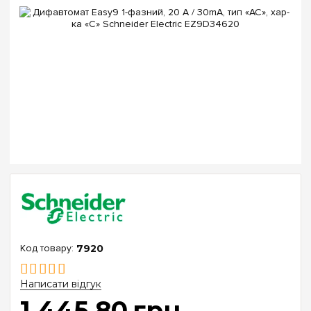
7920
Написати відгук
1 445
.
80
грн