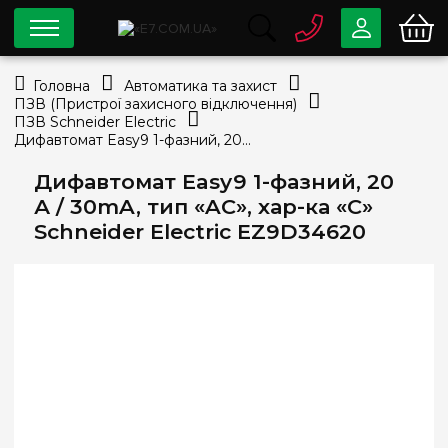
0 800
33-63-07
Головна
Автоматика та захист
Безкоштовно
ПЗВ (Пристрої захисного відключення)
info@e7.com.ua
ПЗВ Schneider Electric
044
334-79-78
Дифавтомат Easy9 1-фазний, 20 А / 30mA, тип «AC», хар-ка «C» Schneider Electric EZ9D34620
Viber
Telegram
Дифавтомат Easy9 1-фазний, 20
А / 30mA, тип «AC», хар-ка «C»
Schneider Electric EZ9D34620