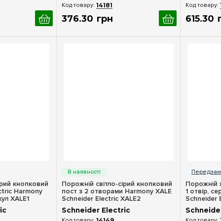
14181
376
.
30
грн
615
.
30
ерегляд
Швидкий перегляд
Шв
ірий кнопковий
Порожній світло-сірий кнопковий
Порожній 
ctric Harmony
пост з 2 отворами Harmony XALE
1 отвір, с
кул XALE1
Schneider Electric XALE2
Schneider 
ic
Schneider Electric
Schneider
14149