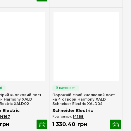
идкий перегляд
Швидкий перегляд
сірий кнопковий пост
Порожній сірий кнопковий пост
ри Harmony XALD
на 4 отвори Harmony XALD
Electric XALD02
Schneider Electric XALD04
 Electric
Schneider Electric
14167
14168
грн
1 330
.
40
грн