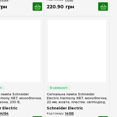
грн
220
.
90
грн
идкий перегляд
Швидкий перегляд
 лампа Schneider
Сигнальна лампа Schneider
armony XB7, моноблочна,
Electric Harmony XB7, моноблочна,
вона, 230 В,
22 мм, жовта, пластик, світлодіод,
MP
24 В XB7EV05BP
 Electric
Schneider Electric
14154
14155