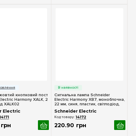
идкий перегляд
Швидкий перегляд
жовтий кнопковий пост
Сигнальна лампа Schneider
Electric Harmony XALK, 2
Electric Harmony XB7, моноблочна,
од XALK02
22 мм, синя, пластик, світлодіод,
24 В, XB7EV06BP
 Electric
Schneider Electric
14171
14172
грн
220
.
90
грн