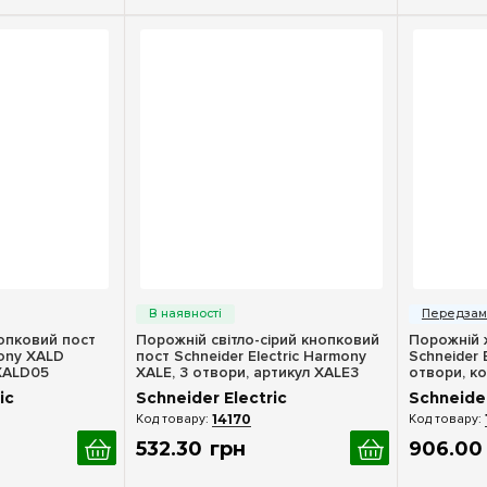
ерегляд
Швидкий перегляд
Шв
опковий пост
Порожній світло-сірий кнопковий
Порожній 
ony XALD
пост Schneider Electric Harmony
Schneider 
 XALD05
XALE, 3 отвори, артикул XALE3
отвори, к
ic
Schneider Electric
Schneider
14170
532
.
30
грн
906
.
00