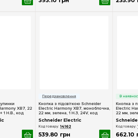
393
.
10
грн
235
.
90
ерегляд
Швидкий перегляд
Шв
зупинки
Кнопка з підсвіткою Schneider
Кнопка з п
 Harmony XB7, 22
Electric Harmony XB7, моноблочна,
Electric H
+ 1 Н.В., код
22 мм, зелена, 1 Н.З, 24V, код
22 мм, зеле
XB7NW33B1
XB7NW33M
ic
Schneider Electric
Schneider
14162
539
.
80
грн
662
.
10