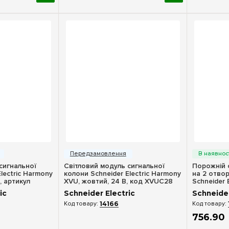
ерегляд
Швидкий перегляд
Шв
сигнальної
Світловий модуль сигнальної
Порожній 
lectric Harmony
колони Schneider Electric Harmony
на 2 отво
, артикул
XVU, жовтий, 24 В, код XVUC28
Schneider 
ic
Schneider Electric
Schneider
14166
756
.
90