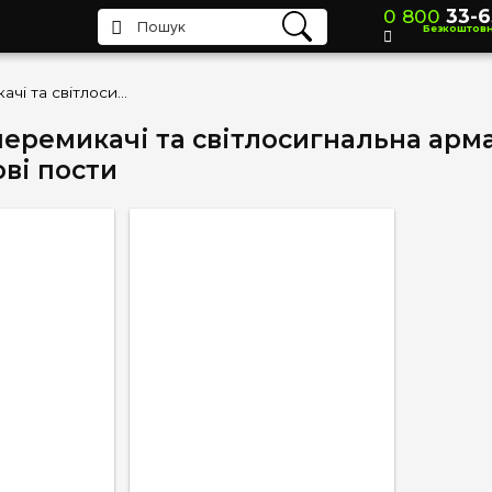
0 800
33-6
Безкоштов
Кнопки, перемикачі та світлосигнальна арматура
перемикачі та світлосигнальна арм
ові пости