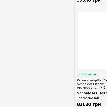
393
.
10
грн
Швидкий п
Кнопка аварійної 
Schneider Electric
мм, червона, 1 Н.З. 
XB7NS8445
Schneider Electr
14161
821
.
80
грн