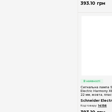
393
.
10
грн
Швидкий п
Сигнальна лампа S
Electric Harmony 
22 мм, жовта, пласт
230 В, XB7EV05MP
Schneider Electr
14156