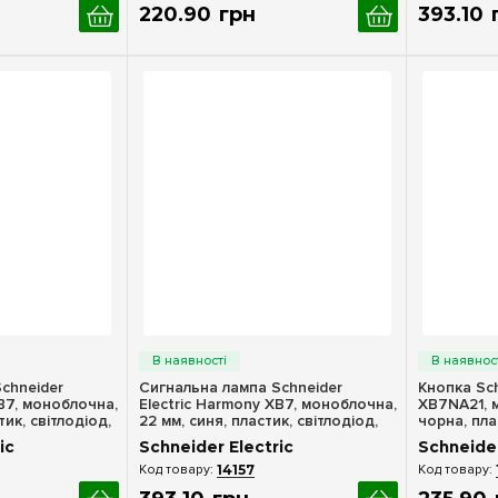
220
.
90
грн
393
.
10
ерегляд
Швидкий перегляд
Шв
chneider
Сигнальна лампа Schneider
Кнопка Sch
XB7, моноблочна,
Electric Harmony XB7, моноблочна,
XB7NA21, 
ик, світлодіод,
22 мм, синя, пластик, світлодіод,
чорна, пла
230 В, XB7EV06MP
повернення
ic
Schneider Electric
Schneider
14157