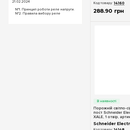
21.02.2024
14160
№1. Принцип роботи реле напруги.
288
.
90
грн
№2. Правила вибору реле
напруги. №3. Функціональність та
налаштування реле напруги. №4.
Керування реле напруги через Wi-
Fi. №5. Реле напруги чи
стабілізатор: що ...
Швидкий п
Порожній світло-с
пост Schneider Ele
XALE, 1 отвір, арти
Schneider Electr
14148