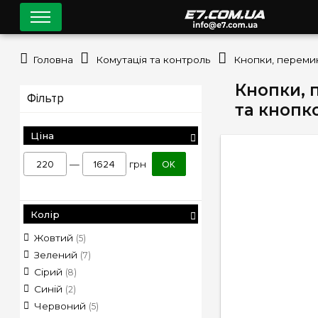
Головна
Комутація та контроль
Кнопки, 
Фільтр
та кнопк
Ціна
—
грн
ОК
Колір
Жовтий
(5)
Зелений
(7)
Сірий
(8)
Синій
(2)
Червоний
(5)