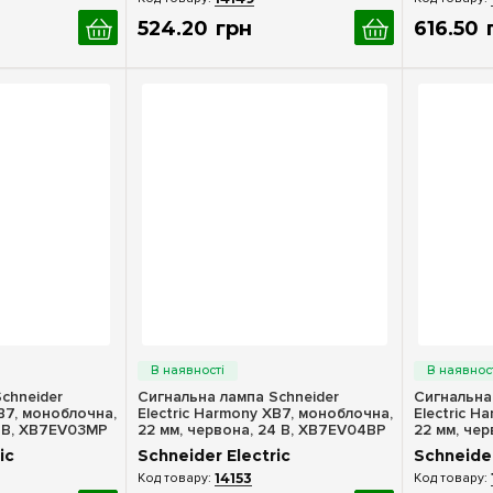
524
.
20
грн
616
.
50
ерегляд
Швидкий перегляд
Шв
chneider
Сигнальна лампа Schneider
Сигнальна
XB7, моноблочна,
Electric Harmony XB7, моноблочна,
Electric H
0 В, XB7EV03MP
22 мм, червона, 24 В, XB7EV04BP
22 мм, чер
XB7EV04
ic
Schneider Electric
Schneider
14153