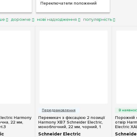
Переключатели положений
ше
дорожче
нові надходження
популярність
ерегляд
Швидкий перегляд
Шв
lectric Harmony
Перемикач з фіксацією 2 позиції
Порожній с
чна, 22 мм,
Harmony XB7 Schneider Electric,
отвір Har
Н.З
моноблочний, 22 мм, чорний, 1
Electric X
Н.О, код XB7ND21
ic
Schneider Electric
Schneider