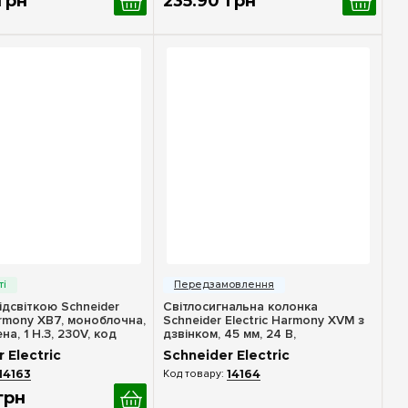
грн
235
.
90
грн
идкий перегляд
Швидкий перегляд
ідсвіткою Schneider
Світлосигнальна колонка
armony XB7, моноблочна,
Schneider Electric Harmony XVM з
на, 1 Н.З, 230V, код
дзвінком, 45 мм, 24 В,
1
XVMB2RGSSB
 Electric
Schneider Electric
14163
14164
грн