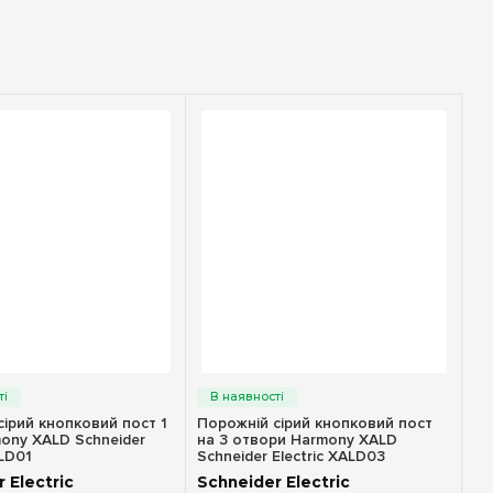
идкий перегляд
Швидкий перегляд
ірий кнопковий пост 1
Порожній сірий кнопковий пост
mony XALD Schneider
на 3 отвори Harmony XALD
ALD01
Schneider Electric XALD03
 Electric
Schneider Electric