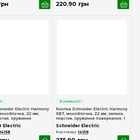
грн
220
.
90
грн
идкий перегляд
Швидкий перегляд
neider Electric Harmony
Кнопка Schneider Electric Harmony
моноблочна, 22 мм,
XB7, моноблочна, 22 мм, зелена,
стик, пружинне
пластик, пружинне повернення, 1
, 1 Н.О.
Н.О. XB7NA31
 Electric
Schneider Electric
14158
14159