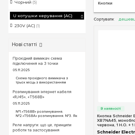
Чорний
(5)
Кнопки
U котушки керування (AC)
Сортувати:
дешев
230V (AC)
(1)
Нові статті
Прохідний вимикач схема
підключення на 3 точки
05.11.2025
Схема прохідного вимикача з
трьох місць з використанням
прохідних та перехресного
вимикача. Для реалізації схеми
Розпинування інтернет кабеля
прохідних вимикачів з трьох точок
«RJ45», «T568B»
будуть потрібні наступні вимикачі:
Швидкий п
05.11.2025
Два од...
№1.«T568B» розпинування.
Кнопка Schneider E
№2.«T568A» розпинування. №3. Як
обтиснути кабель інтернет?
XB7NA45, монобло
«T568B» розпинування інтернет
червона, 1 Н.О. + 1 
Реле напруги: що це, принципи
кабелю Порядок проводів схеми
роботи та застосування
Schneider Electr
«T568B»: «T568B» 1...