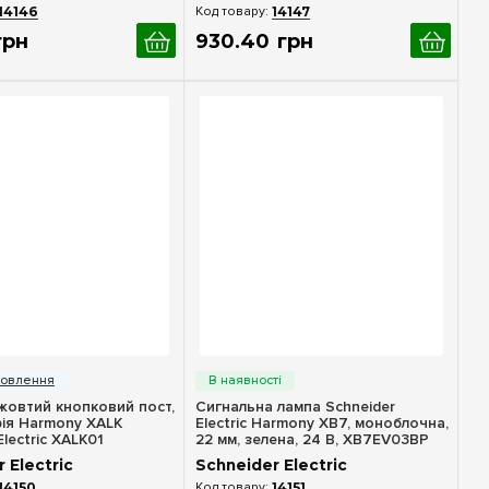
14146
14147
грн
930
.
40
грн
идкий перегляд
Швидкий перегляд
жовтий кнопковий пост,
Сигнальна лампа Schneider
ерія Harmony XALK
Electric Harmony XB7, моноблочна,
Electric XALK01
22 мм, зелена, 24 В, XB7EV03BP
 Electric
Schneider Electric
14150
14151