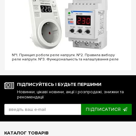
№1. Принцип роботи реле напруги. №2. Правила вибору
реле напруги. №3. Функціональність та налаштування реле
напруги. №4. Керування реле напруги через Wi-Fi. №5. Реле
напруги чи стабілізатор: що ...
ПІДПИСУЙТЕСЬ І БУДЬТЕ ПЕРШИМИ
Новинки, цікаві новини, акції і розпродажі, знижки та
рекомендації
ПІДПИСАТИСЯ
КАТАЛОГ ТОВАРІВ