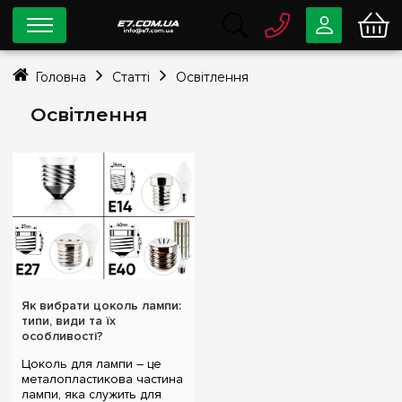
0 800
33-63-07
Головна
Статті
Освітлення
Безкоштовно
info@e7.com.ua
Освітлення
044
334-79-78
Viber
Telegram
Як вибрати цоколь лампи:
типи, види та їх
особливості?
Цоколь для лампи – це
металопластикова частина
лампи, яка служить для