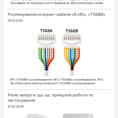
прохідних та перехресного вимикача. Для реалізації схеми
прохідних вимикачів з трьох точок будуть потрібні наступні
вимикачі: Два од...
Розпинування інтернет кабеля «RJ45», «T568B»
05.11.2025
№1.«T568B» розпинування. №2.«T568A» розпинування. №3.
Як обтиснути кабель інтернет? «T568B» розпинування
інтернет кабелю Порядок проводів схеми «T568B»: «T568B»
1...
Реле напруги: що це, принципи роботи та
застосування
21.02.2024