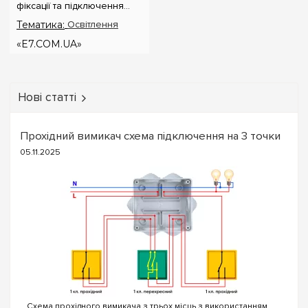
фіксації та підключення
лампи до електричного
Тематика:
Освітлення
кола. Цоколь забезпечує
електричний контакт між
«E7.COM.UA»
лампою та ланцюгом,
дозволяючи елект...
Нові статті
Прохідний вимикач схема підключення на 3 точки
05.11.2025
Схема прохідного вимикача з трьох місць з використанням