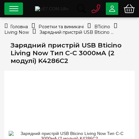
0 800
33-63-07
Головна
Розетки та вимикачі
BTicino
Безкоштовно
Living Now
Зарядний пристрій USB Bticino Living Now Тип С-С 3000мА (2 модулі) K4286C2
info@e7.com.ua
044
334-79-78
Зарядний пристрій USB Bticino
Living Now Тип С-С 3000мА (2
Viber
Telegram
модулі) K4286C2