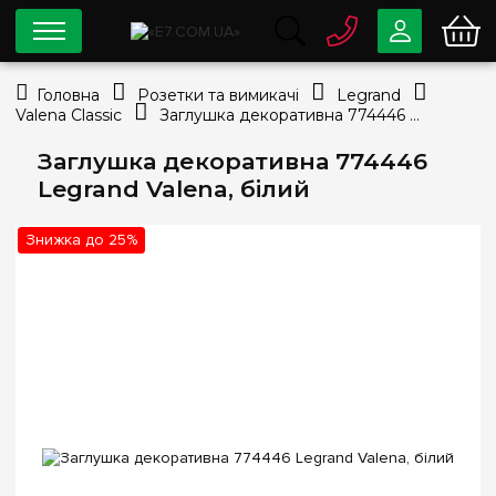
0 800
33-63-07
Головна
Розетки та вимикачі
Legrand
Безкоштовно
Valena Classic
Заглушка декоративна 774446 Legrand Valena, білий
info@e7.com.ua
044
334-79-78
Заглушка декоративна 774446
Legrand Valena, білий
Viber
Telegram
Знижка до 25%