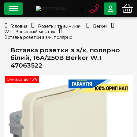
0 800
33-63-07
Головна
Розетки та вимикачі
Berker
Безкоштовно
W.1 - Зовнішній монтаж
info@e7.com.ua
Вставка розетки з з/к, полярно білий, 16А/250В Berker W.1 47063522
044
334-79-78
Вставка розетки з з/к, полярно
Viber
Telegram
білий, 16А/250В Berker W.1
47063522
Знижка до 15%