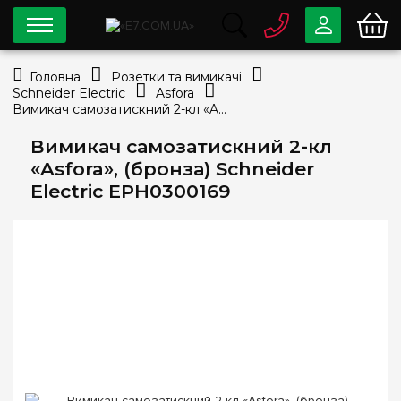
0 800
33-63-07
Головна
Розетки та вимикачі
Безкоштовно
Schneider Electric
Asfora
info@e7.com.ua
Вимикач самозатискний 2-кл «Asfora», (бронза) Schneider Electric EPH0300169
044
334-79-78
Вимикач самозатискний 2-кл
Viber
Telegram
«Asfora», (бронза) Schneider
Electric EPH0300169