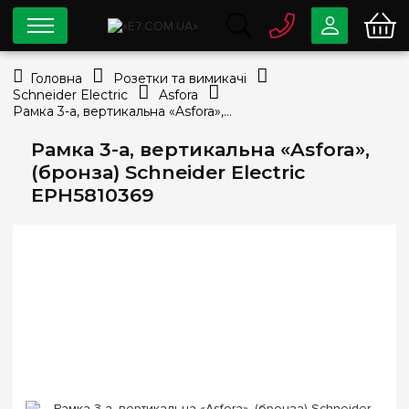
0 800
33-63-07
Головна
Розетки та вимикачі
Безкоштовно
Schneider Electric
Asfora
info@e7.com.ua
Рамка 3-а, вертикальна «Asfora», (бронза) Schneider Electric EPH5810369
044
334-79-78
Рамка 3-а, вертикальна «Asfora»,
Viber
Telegram
(бронза) Schneider Electric
EPH5810369