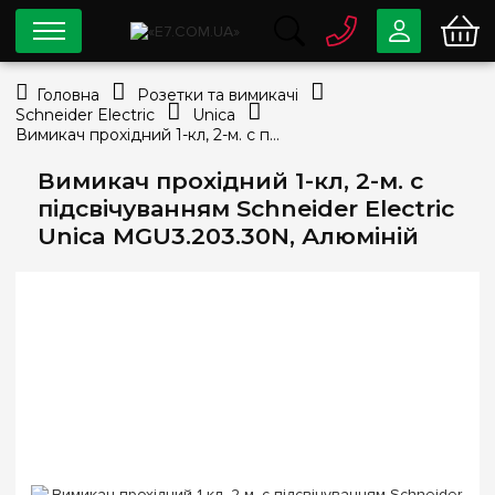
0 800
33-63-07
Головна
Розетки та вимикачі
Безкоштовно
Schneider Electric
Unica
info@e7.com.ua
Вимикач прохідний 1-кл, 2-м. c підсвічуванням Schneider Electric Unica MGU3.203.30N, Алюміній
044
334-79-78
Вимикач прохідний 1-кл, 2-м. c
Viber
Telegram
підсвічуванням Schneider Electric
Unica MGU3.203.30N, Алюміній