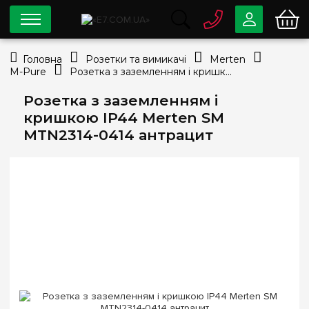
0 800
33-63-07
Головна
Розетки та вимикачі
Merten
Безкоштовно
M-Pure
Розетка з заземленням і кришкою IP44 Merten SM MTN2314-0414 антрацит
info@e7.com.ua
044
334-79-78
Розетка з заземленням і
кришкою IP44 Merten SM
Viber
Telegram
MTN2314-0414 антрацит