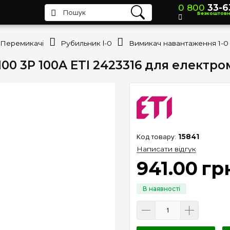
0 800
33-6
Безкоштов
Перемикачі
Рубильник l-0
100 3P 100A ETI 2423316 для електр
15841
Написати відгук
941
.
00
гр