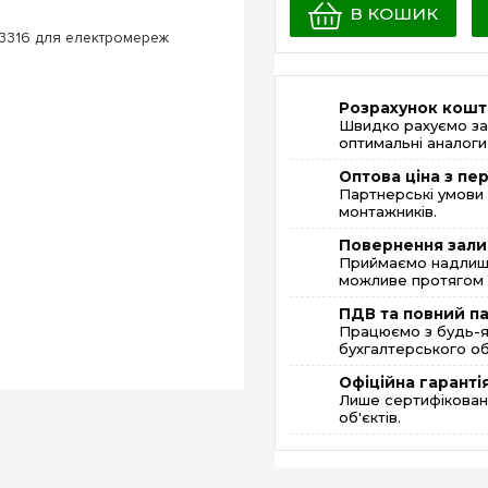
В КОШИК
Розрахунок кошт
Швидко рахуємо за
оптимальні аналоги 
Оптова ціна з п
Партнерські умови 
монтажників.
Повернення зали
Приймаємо надлишк
можливе протягом 1
ПДВ та повний п
Працюємо з будь-я
бухгалтерського об
Офіційна гаранті
Лише сертифікована
об'єктів.