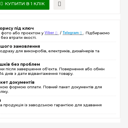
КУПИТИ В 1 КЛІК
орису під ключ
 фото або проєктом у
Viber
/
Telegram
. Підбираємо
без втрати якості.
ершого замовлення
одразу для виконробів, електриків, дизайнерів та
шків без проблем
и після завершення об'єкта. Повернення або обмін
4 днів з дати відвантаження товару.
акет документів
кою формою оплати. Повний пакет документів для
ліку.
я
 продукція із заводською гарантією для здавання