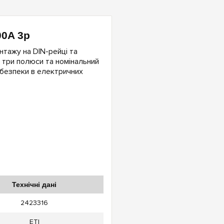
00A 3p
тажу на DIN-рейці та
 три полюси та номінальний
 безпеки в електричних
Технічні дані
2423316
ETI