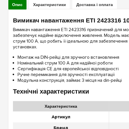
Опис
Характеристики
Доставка і оплата
Вимикач навантаження ETI 2423316 1
Вимикач навантаження ETI 2423316 призначений для мон
забезпечує надійне відключення живлення. Модель має
струм 100 А, що робить її ідеальною для забезпечення
установках.
Монтаж на DIN-рейці для зручного встановлення
Номінальний струм 100 А для надійної роботи
Сертифікація CE для європейської відповідності
Ручне перемикання для зручності експлуатації
Модульна конструкція, займає 3 місця на din-рейці
Технічні характеристики
Характеристика
Артикул
Бренд