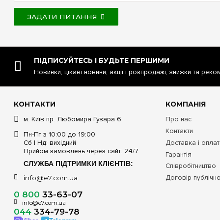
ЗАДАТИ ПИТАННЯ
ПІДПИСУЙТЕСЬ І БУДЬТЕ ПЕРШИМИ
Новинки, цікаві новини, акції і розпродажі, знижки та реко
КОНТАКТИ
КОМПАНІЯ
м. Київ пр. Любомира Гузара 6
Про нас
Контакти
Пн-Пт з 10:00 до 19:00
Сб | Нд: вихідний
Доставка і опла
Прийом замовлень через сайт: 24/7
Гарантія
СЛУЖБА ПІДТРИМКИ КЛІЄНТІВ:
Співробітництво
Договір публічн
info@e7.com.ua
0 800
33-63-07
info@e7.com.ua
044
334-79-78