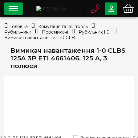
0 800
33-63-07
Головна
Комутація та контроль
Безкоштовно
Рубильники
Перемикачі
Рубильник l-0
info@e7.com.ua
Вимикач навантаження 1-0 CLBS 125A 3P ETI 4661406, 125 А, 3 полюси
044
334-79-78
Вимикач навантаження 1-0 CLBS
Viber
Telegram
125A 3P ETI 4661406, 125 А, 3
полюси