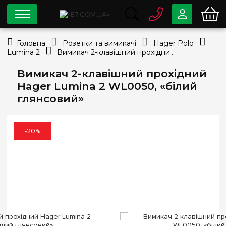
0 800
33-63-07
Головна
Розетки та вимикачі
Hager Polo
Безкоштовно
Lumina 2
Вимикач 2-клавішний прохідний Hager Lumina 2 WL0050, «білий глянсовий»
info@e7.com.ua
044
334-79-78
Вимикач 2-клавішний прохідний
Hager Lumina 2 WL0050, «білий
Viber
Telegram
глянсовий»
-20%