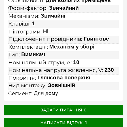
Особливості:
Для вологих приміщень
Форм-фактор:
Звичайний
Механізми:
Звичайні
Клавіші:
1
Піктограми:
Ні
Підключення провідників:
Гвинтове
Комплектація:
Механізм у зборі
Тип:
Вимикач
Номінальний струм, А:
10
Номінальна напруга живлення, V:
230
Покриття:
Глянсова поверхня
Вид монтажу:
Зовнішній
Сегмент:
Для дому
ЗАДАТИ ПИТАННЯ
НАПИСАТИ ВІДГУК