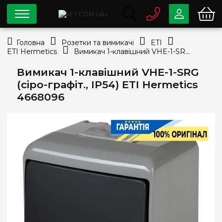
0 800
33-63-07
Головна
Розетки та вимикачі
ETI
Безкоштовно
ETI Hermetics
Вимикач 1-клавішний VHE-1-SRG (сіро-графіт., IP54) ETI Hermetics 4668096
info@e7.com.ua
044
334-79-78
Вимикач 1-клавішний VHE-1-SRG
(сіро-графіт., IP54) ETI Hermetics
Viber
Telegram
4668096