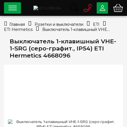
0 800
33-63-07
Главная
Розетки и выключатели
ETI
Бесплатно
ETI Hermetics
Выключатель 1-клавишный VHE-1-SRG (серо-графит., IP54) ETI Hermetics 4668096
info@e7.com.ua
044
334-79-78
Выключатель 1-клавишный VHE-
1-SRG (серо-графит., IP54) ETI
Viber
Telegram
Hermetics 4668096