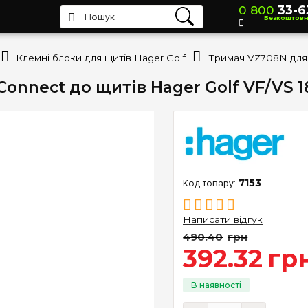
0 800
33-6
Безкоштов
Клемні блоки для щитів Hager Golf
nnect до щитів Hager Golf VF/VS 1
7153
Написати відгук
490
.
40
грн
392
.
32
гр