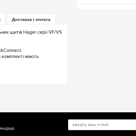
і
Доставка і оплата
них щитів Hager серії VF/VS
ckConnect.
 в комплекті мають
мендації