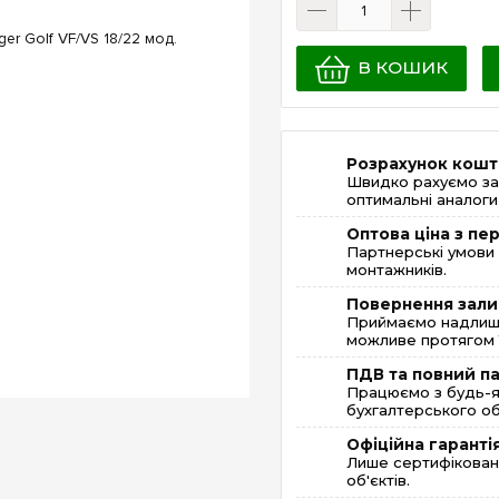
В КОШИК
Розрахунок кошт
Швидко рахуємо за
оптимальні аналоги 
Оптова ціна з п
Партнерські умови 
монтажників.
Повернення зали
Приймаємо надлишк
можливе протягом 1
ПДВ та повний п
Працюємо з будь-я
бухгалтерського об
Офіційна гаранті
Лише сертифікована
об'єктів.