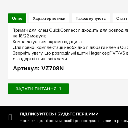
Опис
Характеристики
Також купують
Статт
Тримач для клем QuickConnect підходить для розподіль
на 18/22 модулів.
Комплектується окремо від щита.
Для повної комплектації необхідно підібрати клеми Qui
Зверніть увагу, що розподільні щити Hager серії VF/VS
стандартні гвинтові клеми.
Артикул: VZ708N
ЗАДАТИ ПИТАННЯ
ПІДПИСУЙТЕСЬ І БУДЬТЕ ПЕРШИМИ
Новинки, цікаві новини, акції і розпродажі, знижки та реко