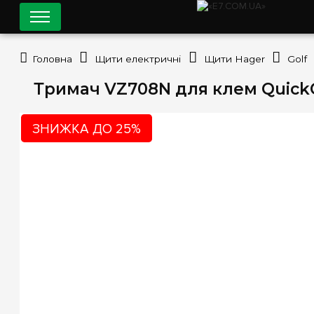
Головна
Щити електричні
Щити Hager
Golf
Тримач VZ708N для клем QuickCo
ЗНИЖКА ДО 25%