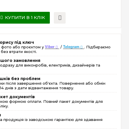
КУПИТИ В 1 КЛІК
орису під ключ
 фото або проєктом у
Viber
/
Telegram
. Підбираємо
без втрати якості.
ершого замовлення
одразу для виконробів, електриків, дизайнерів та
шків без проблем
и після завершення об'єкта. Повернення або обмін
4 днів з дати відвантаження товару.
акет документів
кою формою оплати. Повний пакет документів для
ліку.
я
 продукція із заводською гарантією для здавання