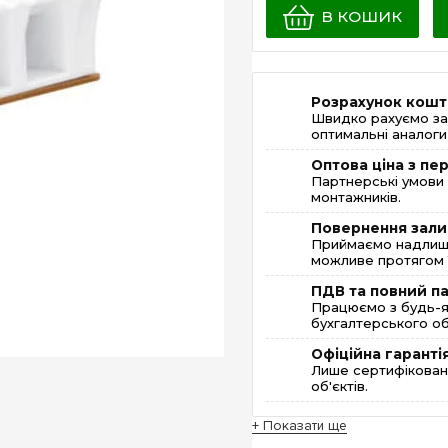
В КОШИК
Розрахунок кошт
Швидко рахуємо за
оптимальні аналоги 
Оптова ціна з п
Партнерські умови 
монтажників.
Повернення зали
Приймаємо надлишк
можливе протягом 1
ПДВ та повний п
Працюємо з будь-я
бухгалтерського об
Офіційна гаранті
Лише сертифікована
об'єктів.
+ Показати ще