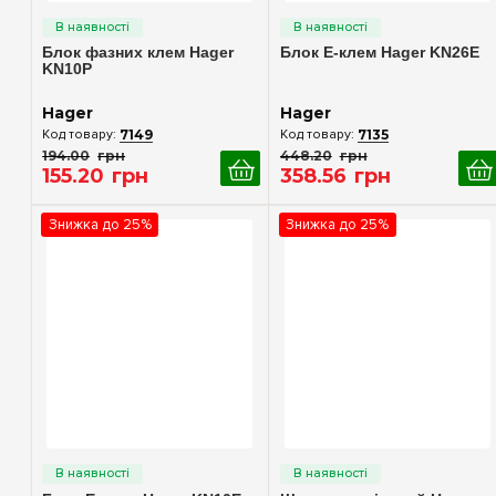
Блок фазних клем Hager
Блок E-клем Hager KN26E
KN10P
Hager
Hager
7149
7135
194
.
00
грн
448
.
20
грн
155
.
20
грн
358
.
56
грн
Знижка до 25%
Знижка до 25%
Швидкий перегляд
Швидкий перегляд