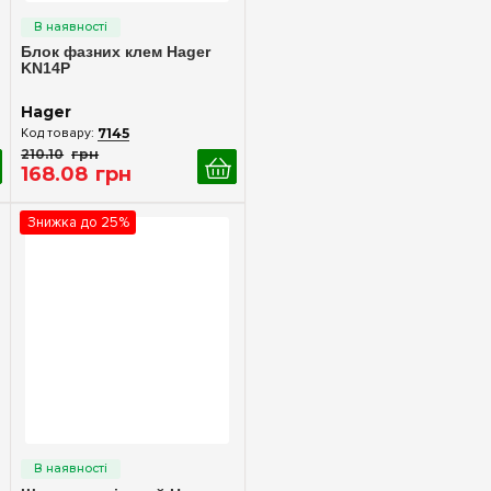
Блок фазних клем Hager
KN14P
Hager
7145
210
.
10
грн
168
.
08
грн
Знижка до 25%
Швидкий перегляд