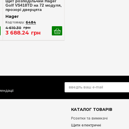
Щит розподільчий Hager
Golf VS418TD на 72 модуля,
прозорі дверцята
Hager
6484
4 610
.
30
грн
3 688
.
24
грн
мендації
КАТАЛОГ ТОВАРІВ
Розетки та вимикачі
Щити електричні