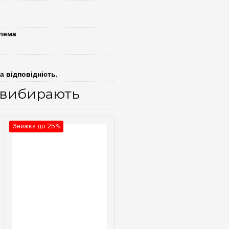
клема
а відповідність.
ж вибирають
Знижка до 25%
Швидкий перегляд