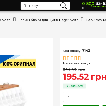
0 800
33-6
Безкоштов
 Volta
Клемні блоки для щитів Hager Volta
Блок фазни
7143
Написати відгук
244
.
40
грн
195
.
52
гр