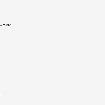
х Hager.
і