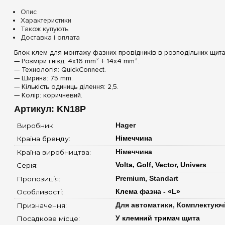
Опис
Характеристики
Також купують
Доставка і оплата
Блок клем для монтажу фазних провідників в розподільних щита
— Розміри гнізд: 4х16 mm² + 14x4 mm².
— Технологія: QuickConnect.
— Ширина: 75 mm.
— Кількість одиниць ділення: 2,5.
— Колір: коричневий.
Артикул: KN18P
Виробник: 
Hager
Країна бренду: 
Німеччина
Країна виробництва: 
Німеччина
Серія: 
Volta, Golf, Vector, Univers
Пропозиція: 
Premium, Standart
Особливості: 
Клема фазна - «L»
Призначення: 
Для автоматики, Комплектуюч
Посадкове місце: 
У клемний тримач щита