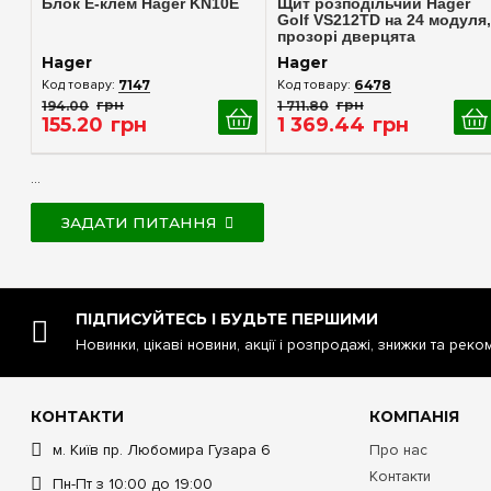
Блок E-клем Hager KN10E
Щит розподільчий Hager
Golf VS212TD на 24 модуля,
прозорі дверцята
Hager
Hager
7147
6478
194
.
00
грн
1 711
.
80
грн
155
.
20
грн
1 369
.
44
грн
...
ЗАДАТИ ПИТАННЯ
ПІДПИСУЙТЕСЬ І БУДЬТЕ ПЕРШИМИ
Новинки, цікаві новини, акції і розпродажі, знижки та реко
КОНТАКТИ
КОМПАНІЯ
м. Київ пр. Любомира Гузара 6
Про нас
Контакти
Пн-Пт з 10:00 до 19:00