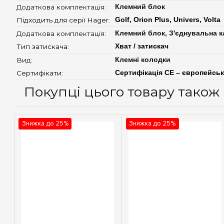
Додаткова комплектація: 
Клемний блок
Підходить для серії Hager: 
Golf, Orion Plus, Univers, Volta
Додаткова комплектація: 
Клемний блок, З'єднувальна 
Тип затискача: 
Хват / затискач
Вид: 
Клемні колодки
Сертифікати: 
Сертифікація CE – європейськ
Покупці цього товару тако
Знижка до 25%
Знижка до 25%
Швидкий перегляд
Швидкий перегляд