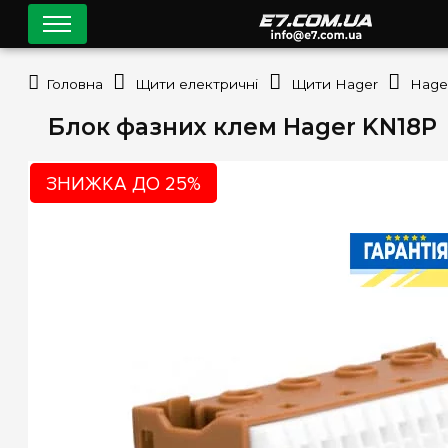
Головна
Щити електричні
Щити Hager
Hager
Блок фазних клем Hager KN18P
ЗНИЖКА ДО 25%