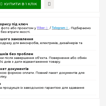
КУПИТИ В 1 КЛІК
орису під ключ
 фото або проєктом у
Viber
/
Telegram
. Підбираємо
без втрати якості.
ершого замовлення
одразу для виконробів, електриків, дизайнерів та
шків без проблем
и після завершення об'єкта. Повернення або обмін
4 днів з дати відвантаження товару.
акет документів
кою формою оплати. Повний пакет документів для
ліку.
я
 продукція із заводською гарантією для здавання