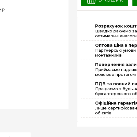
Розрахунок кошт
Швидко рахуємо за
оптимальні аналоги 
Оптова ціна з п
Партнерські умови 
монтажників.
Повернення зали
Приймаємо надлишк
можливе протягом 1
ПДВ та повний п
Працюємо з будь-я
бухгалтерського об
Офіційна гаранті
Лише сертифікована
об'єктів.