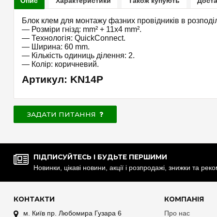
Опис
Характеристики
Також купують
Доста
Блок клем для монтажу фазних провідників в розподі
— Розміри гнізд: mm² + 11x4 mm².
— Технологія: QuickConnect.
— Ширина: 60 mm.
— Кількість одиниць ділення: 2.
— Колір: коричневий.
Артикул: KN14P
ЗАДАТИ ПИТАННЯ
ПІДПИСУЙТЕСЬ І БУДЬТЕ ПЕРШИМИ
Новинки, цікаві новини, акції і розпродажі, знижки та рек
КОНТАКТИ
КОМПАНІЯ
м. Київ пр. Любомира Гузара 6
Про нас