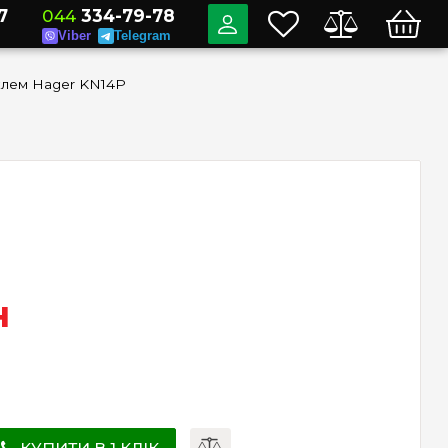
7
044
334-79-78
Viber
Telegram
клем Hager KN14P
н
КУПИТИ В 1 КЛІК