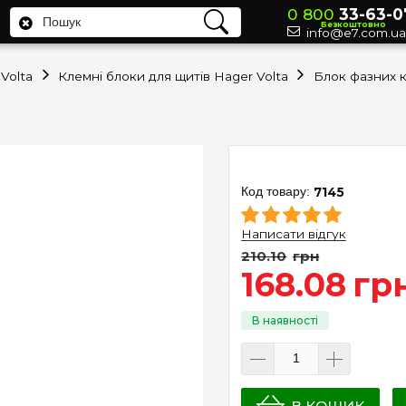
0 800
33-63-0
Безкоштовно
info@e7.com.ua
Volta
Клемні блоки для щитів Hager Volta
Блок фазних 
7145
Написати відгук
210
.
10
грн
168
.
08
гр
В КОШИК