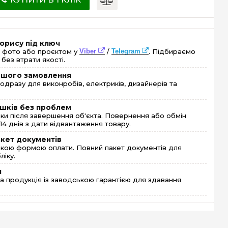
орису під ключ
 фото або проєктом у
Viber
/
Telegram
. Підбираємо
без втрати якості.
ершого замовлення
одразу для виконробів, електриків, дизайнерів та
шків без проблем
и після завершення об'єкта. Повернення або обмін
4 днів з дати відвантаження товару.
акет документів
кою формою оплати. Повний пакет документів для
ліку.
я
 продукція із заводською гарантією для здавання