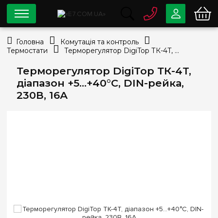
0 800
33-63-07
Головна
Комутація та контроль
Безкоштовно
Термостати
Терморегулятор DigiTop ТК-4T, діапазон +5…+40°С, DIN-рейка, 230В, 16А
info@e7.com.ua
044
334-79-78
Терморегулятор DigiTop ТК-4T,
діапазон +5…+40°С, DIN-рейка,
Viber
Telegram
230В, 16А