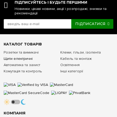
або гофротрубах)
ПІДПИСУЙТЕСЬ І БУДЬТЕ ПЕРШИМИ
Новинки, цікаві новини, акції і розпродажі, знижки та
Доступні варіанти дизайну дверцят
рекомендації
Білі непрозорі або димчасті напівпрозорі
ПІДПИСАТИСЯ
Білі непрозорі або димчасті напівпрозорі
Матеріал та колір основи корпусу
КАТАЛОГ ТОВАРІВ
Самозагасаючий термостійкий пластик, колір — білий
Розетки та вимикачі
Клеми, гільзи, ізолента
Щити електричні
Кабель та монтаж
Самозагасаючий термостійкий plastic, колір — білий
Автоматика та захист
Освітлення
Комутація та контроль
Інші категорії
Організація внутрішнього простору
Знімне шасі з трьома DIN-рейками, виштамповані вводи
для кабелів з усіх боків
Задня панель зі спеціальними пазами під кріплення для
легкого вирівнювання за рівнем
Комплектація шинами заземлення/нуля
КОМПАНІЯ