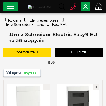
0 800
33-63-07
Головна
Щити електричні
Безкоштовно
Щити Schneider Electric
Easy9 EU
info@e7.com.ua
044
334-79-78
Щити Schneider Electric Easy9 EU
на 36 модулів
Viber
Telegram
СОРТУВАТИ
ФІЛЬТР
36
Ціна
Усі щити
Easy9 EU
—
грн
дешевше
дорожче
нові надходження
популярність
Тип монтажу
Зовнішній
(2)