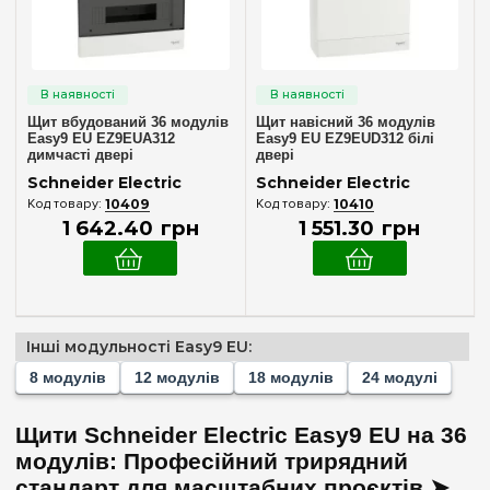
Ширина, мм
256 мм
(2)
300 мм
Щит вбудований 36 модулів
Щит навісний 36 модулів
(2)
Easy9 EU EZ9EUA312
Easy9 EU EZ9EUD312 білі
димчасті двері
двері
Очистити вибір
Schneider Electric
Schneider Electric
10409
10410
1 642
.
40
грн
1 551
.
30
грн
Інші модульності Easy9 EU:
8 модулів
12 модулів
18 модулів
24 модулі
Щити Schneider Electric Easy9 EU на 36
модулів: Професійний трирядний
стандарт для масштабних проєктів ➤