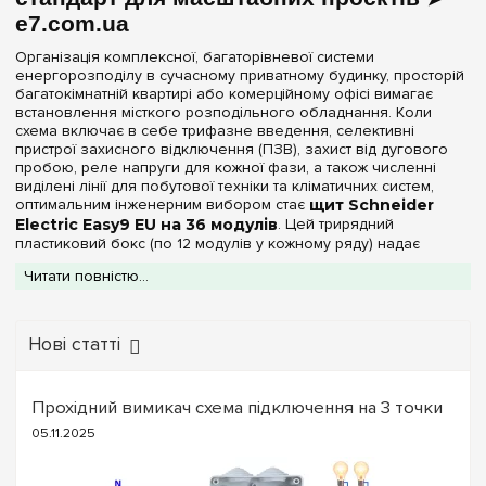
e7.com.ua
Організація комплексної, багаторівневої системи
енергорозподілу в сучасному приватному будинку, просторій
багатокімнатній квартирі або комерційному офісі вимагає
встановлення місткого розподільного обладнання. Коли
схема включає в себе трифазне введення, селективні
пристрої захисного відключення (ПЗВ), захист від дугового
пробою, реле напруги для кожної фази, а також численні
виділені лінії для побутової техніки та кліматичних систем,
оптимальним інженерним вибором стає
щит Schneider
Electric Easy9 EU на 36 модулів
. Цей трирядний
пластиковий бокс (по 12 модулів у кожному ряду) надає
монтажнику необхідний простір для логічного розділення
Читати повністю...
силових груп, забезпечуючи бездоганний порядок та
найвищий рівень електробезпеки об'єкта.
У каталозі спеціалізованого інтернет-магазину
e7.com.ua
Нові статті
представлений повний спектр оригінальних розподільних
щитків Schneider Electric Easy9 EU на 36 DIN-модулів. Корпуси
цієї європейської серії виробляються з жорсткого,
самозагасаючого технопластику високої якості. Матеріал має
Прохідний вимикач схема підключення на 3 точки
чудову стійкість до термічного впливу, не деформується при
05.11.2025
монтажі. Залежно від технічних умов та типу прокладання
кабельних трас, ви можете обрати підходящу конфігурацію:
За типом монтажу та інтеграції в інтер'єр:
Доступні