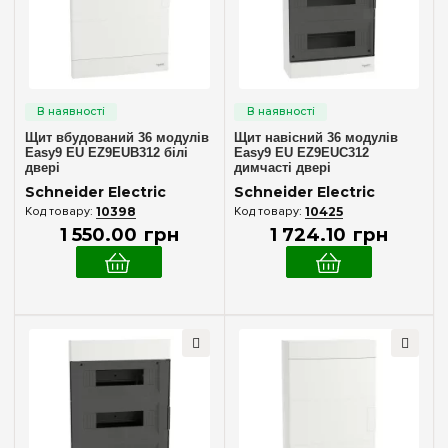
Внутрішній (у нішу)
(2)
Кількість модулів
8
(+4)
12
(+4)
Щит вбудований 36 модулів
Щит навісний 36 модулів
18
(+4)
Easy9 EU EZ9EUB312 білі
Easy9 EU EZ9EUC312
двері
димчасті двері
24
(+4)
Schneider Electric
Schneider Electric
36
10398
10425
1 550
.
00
грн
1 724
.
10
грн
Дверцята
Димчаста
(2)
Непрозора
(2)
Двері
Димчаста
(2)
Непрозора
(2)