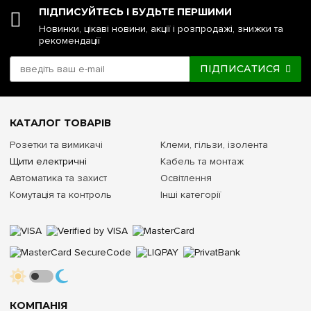
автоматів.
ПІДПИСУЙТЕСЬ І БУДЬТЕ ПЕРШИМИ
Новинки, цікаві новини, акції і розпродажі, знижки та
Комплектація шинами заземлення
рекомендації
Клемні колодки PE+N входять до комплекту постачання
ПІДПИСАТИСЯ
Забезпечують безпечне, правильне та роздільне
підключення нульових та заземлюючих жил силових
кабелів.
КАТАЛОГ ТОВАРІВ
Колір корпусу та тип дверцят
Розетки та вимикачі
Клеми, гільзи, ізолента
Щити електричні
Кабель та монтаж
Сірий пластик (RAL 7035), дверцята прозорі
Автоматика та захист
Освітлення
Сучасний індустріальний дизайн, стійкий до забруднень.
Комутація та контроль
Інші категорії
Миттєвий візуальний аудит стану модульних пристроїв.
Клас захисту від зовнішніх середовищ
IP65 / IK07 (ударостійкість)
Повна пило- та водонепроникність. Стабільна робота в
широкому діапазоні температур навколишнього
КОМПАНІЯ
середовища від -25°C до +60°C.