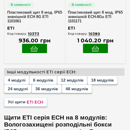
Зовнішній
(2)
Пластиковий щит 8 мод. IP65
Пластиковий щит 8 мод. IP65
зовнішній ECH 8G ETI
зовнішній ECH-8Gu ETI
Кількість модулів
1101061
1101171
ETI
ETI
4
(+2)
10373
10380
6
936
.
00
грн
1 040
.
20
грн
(+2)
8
12
(+2)
18
(+2)
Інші модульності ETI серії ECH:
24
(+2)
4 модулі
6 модулів
12 модулів
18 модулів
36
(+2)
24 модулі
36 модулів
48 модулів
48
(+2)
Усі щити
ETI ECH
Комплектація клемами PE+N
У комплекті
Щити ETI серія ECH на 8 модулів:
(2)
Вологозахищені розподільні бокси