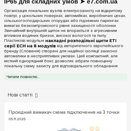
IP65 для складних умов ➤ e7.com.ua
Матеріал корпусу
Організація локальних вузлів електрозахисту на відкритому
Пластик
(2)
повітрі, у цокольних поверхах, автомийках, виробничих цехах,
сільськогосподарських спорудах або підземних паркінгах
вимагає безкомпромісного рівня захищеності оболонки.
Дверцята
Звичайний внутрішній щиток не впорається з агресивним
впливом водяних бризок, високої вологості та пилу.
Прозора
(2)
Пластикові модульні
накладні розподільні щити ETI
серії ECH на 8 модулів
від авторитетного європейського
бренду (Словенія) створені для надійної ізоляції захисної
Серія
автоматики в несприятливих умовах. Цей компактний, але
місткий однорядний бокс дозволяє зібрати повноцінну
ECH
локальну схему захисту для відповідального обладнання.
ECM
(+2)
Інтернет-магазин
e7.com.ua
пропонує оригінальні
Читати повністю...
вологозахищені бокси ETI серії ECH на 8 посадкових місць.
ECT
(+2)
Обидві представлені в каталозі модифікації виконані з
ударостійкого технічного пластику сірого кольору та
EDS
(+6)
забезпечені гермітичними прозорими дверцятами.
Нові статті
Накладний (зовнішній) спосіб монтажу дає можливість швидко
закріпити щиток на будь-яку стіну або опору, повністю
Колір корпусу
виключаючи необхідність штроблення стін та мінімізуючи
Прохідний вимикач схема підключення на 3 точки
обсяги будівельного сміття. Основою для виробів служить
Сірий
(2)
спеціалізований ASA-полімер, який має відмінну діелектричну
05.11.2025
міцність, стійкий до механічних деформацій (клас IK07) та не
руйнується під прямим впливом ультрафіолетового
Ступінь захисту IP