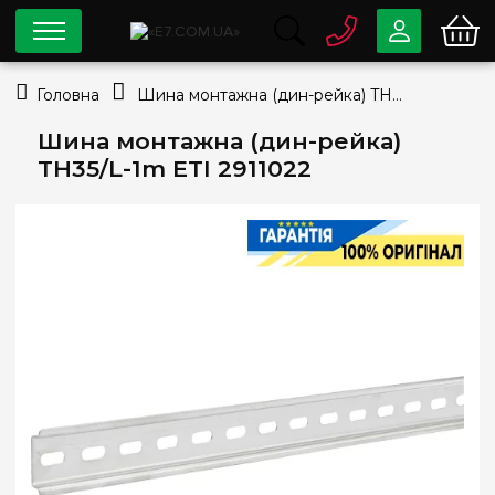
0 800
33-63-07
Головна
Шина монтажна (дин-рейка) TH35/L-1m ETI 2911022
Безкоштовно
info@e7.com.ua
Шина монтажна (дин-рейка)
044
334-79-78
TH35/L-1m ETI 2911022
Viber
Telegram