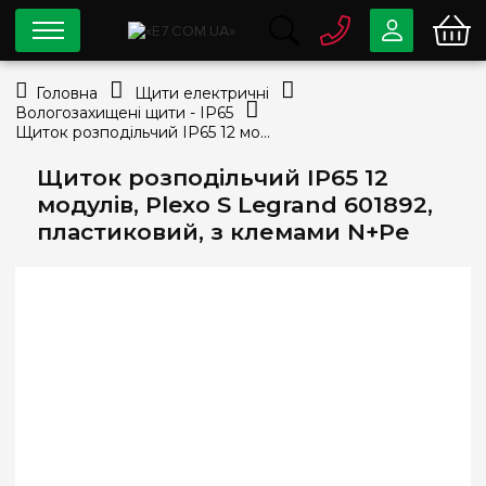
0 800
33-63-07
Головна
Щити електричні
Безкоштовно
Вологозахищені щити - IP65
info@e7.com.ua
Щиток розподільчий IP65 12 модулів, Plexo S Legrand 601892, пластиковий, з клемами N+Pe
044
334-79-78
Щиток розподільчий IP65 12
Viber
Telegram
модулів, Plexo S Legrand 601892,
пластиковий, з клемами N+Pe