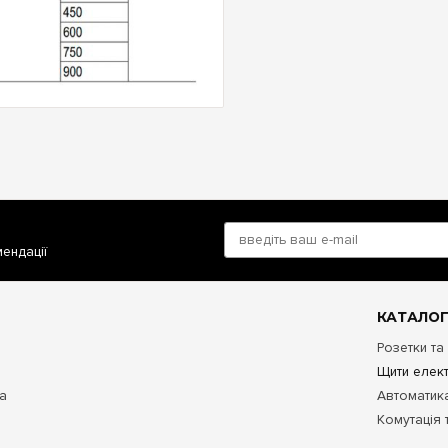
мендації
КАТАЛОГ
Розетки та
Щити елект
та
Автоматика
Комутація 