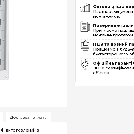
Оптова ціна з п
Партнерські умови 
монтажників.
Повернення зали
Приймаємо надлишк
можливе протягом 1
ПДВ та повний п
Працюємо з будь-я
бухгалтерського об
Офіційна гаранті
Лише сертифікована
об'єктів.
Доставка і оплата
) виготовлений з