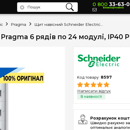
0 800
33-63-0
Безкоштовно
ic
Pragma
Щит навісний Schneider Electric Pragma 6 рядів по 24 модулі, IP40 PRA20624 (Без дверей)
 Pragma 6 рядів по 24 модулі, IP40 
8597
Написати відгук
Розрахунок кошт
Швидко рахуємо за
оптимальні аналоги 