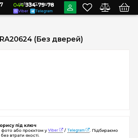
7
info@e7.com.ua
044
334-79-78
Viber
Telegram
PRA20624 (Без дверей)
орису під ключ
 фото або проєктом у
Viber
/
Telegram
. Підбираємо
без втрати якості.