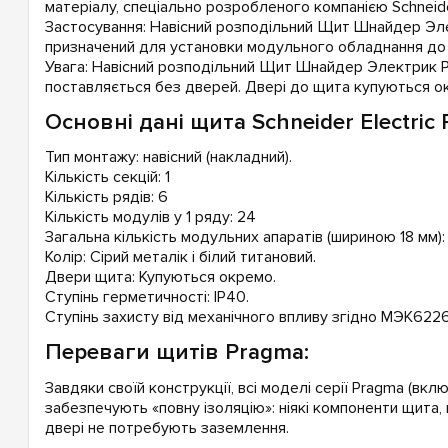
матеріалу, спеціально розробленого компанією Schneider
Застосування: Навісний розподільний Щит Шнайдер Эл
призначений для установки модульного обладнання до
Увага: Навісний розподільний Щит Шнайдер Электрик 
поставляється без дверей. Двері до щита купуються о
Основні дані щита Schneider Electric
Тип монтажу: навісний (накладний).
Кількість секцій: 1
Кількість рядів: 6
Кількість модулів у 1 ряду: 24
Загальна кількість модульних апаратів (шириною 18 мм):
Колір: Сірий металік і білий титановий.
Двери щита: Купуються окремо.
Ступінь герметичності: IP40.
Ступінь захисту від механічного впливу згідно МЭК6226
Переваги щитів Pragma:
Завдяки своїй конструкції, всі моделі серії Pragma (в
забезпечують «повну ізоляцію»: ніякі компоненти щита
двері не потребують заземлення.