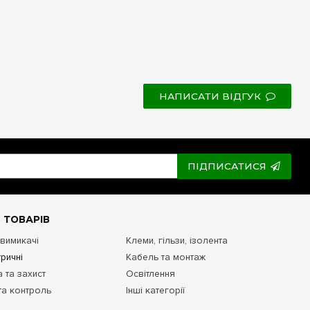
НАПИСАТИ ВІДГУК
ПІДПИСАТИСЯ
 ТОВАРІВ
 вимикачі
Клеми, гільзи, ізолента
ричні
Кабель та монтаж
 та захист
Освітлення
та контроль
Інші категорії