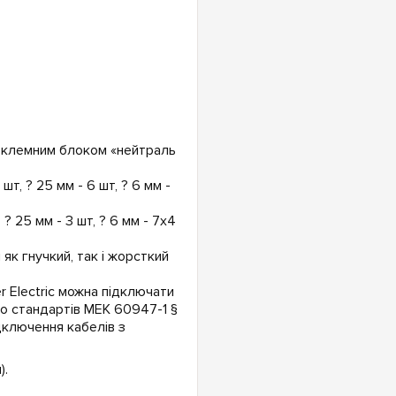
клемним блоком «нейтраль
шт, ? 25 мм - 6 шт, ? 6 мм -
 ? 25 мм - 3 шт, ? 6 мм - 7х4
як гнучкий, так і жорсткий
r Electric можна підключати
до стандартів МЕК 60947-1 §
дключення кабелів з
).