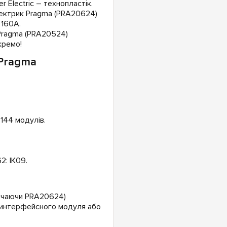
 Electric – технопластік.
ектрик Pragma (PRA20624)
 160А.
Pragma (PRA20524)
кремо!
 Pragma
 144 модулів.
2: IK09.
ключаючи PRA20624)
, интерфейсного модуля або