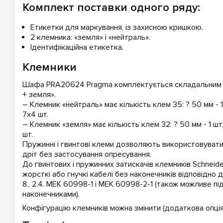
Комплект поставки одного ряду:
Етикетки для маркування, із захисною кришкою.
2 клемника: «земля» і «нейтраль».
Ідентифікаційна етикетка.
Клемники
Шафа PRA20624 Pragma комплектується складальним 
+ земля».
– Клемник «нейтраль» має кількість клем 35: ? 50 мм - 1 
7х4 шт.
– Клемник «земля» має кількість клем 32: ? 50 мм - 1 шт,
шт.
Пружинні і гвинтові клеми дозволяють використовувати 
дріт без застосування опресування.
До гвинтових і пружинних затискачів клемників Schneide
жорсткі або гнучкі кабелі без наконечників відповідно 
8., 2.4. МЕК 60998-1 і МЕК 60998-2-1 (також можливе пі
наконечниками).
Конфігурацію клемників можна змінити (додаткова опція