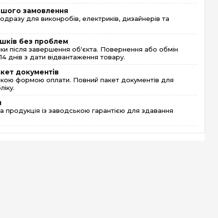
ершого замовлення
одразу для виконробів, електриків, дизайнерів та
шків без проблем
и після завершення об'єкта. Повернення або обмін
4 днів з дати відвантаження товару.
акет документів
кою формою оплати. Повний пакет документів для
ліку.
я
 продукція із заводською гарантією для здавання