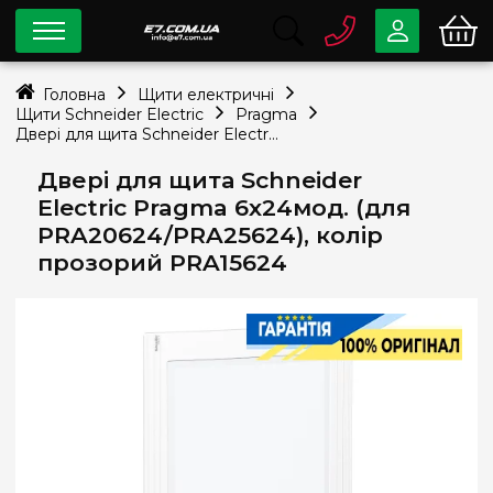
0 800
33-63-07
Головна
Щити електричні
Безкоштовно
Щити Schneider Electric
Pragma
info@e7.com.ua
Двері для щита Schneider Electric Pragma 6х24мод. (для PRA20624/PRA25624), колір прозорий PRA15624
044
334-79-78
Двері для щита Schneider
Viber
Telegram
Electric Pragma 6х24мод. (для
PRA20624/PRA25624), колір
прозорий PRA15624