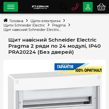
0 800
33-63-07
Головна
Щити електричні
Безкоштовно
Щити Schneider Electric
Pragma
info@e7.com.ua
Щит навісний Schneider Electric Pragma 2 ряди по 24 модулі, IP40 PRA20224 (Без дверей)
044
334-79-78
Щит навісний Schneider Electric
Viber
Telegram
Pragma 2 ряди по 24 модулі, IP40
PRA20224 (Без дверей)