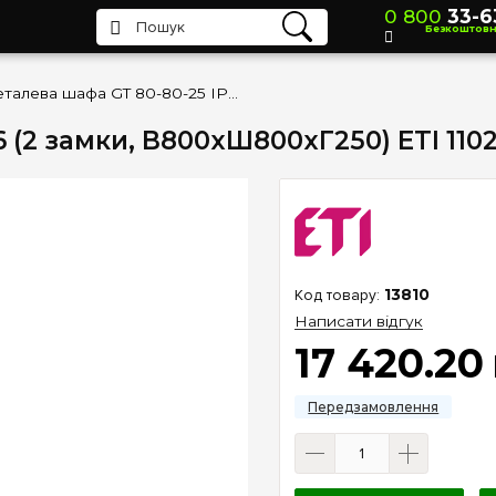
0 800
33-6
Безкоштов
Металева шафа GT 80-80-25 IP66 (2 замки, В800xШ800xГ250) ETI 1102137
 (2 замки, В800xШ800xГ250) ETI 1102
13810
Написати відгук
17 420
.
20