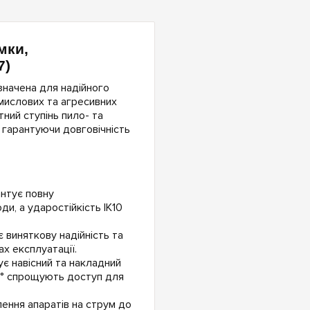
мки,
7)
значена для надійного
омислових та агресивних
ний ступінь пило- та
, гарантуючи довговічність
антує повну
ди, а ударостійкість IK10
є виняткову надійність та
х експлуатації.
ує навісний та накладний
20° спрощують доступ для
ення апаратів на струм до