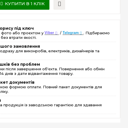
КУПИТИ В 1 КЛІК
орису під ключ
 фото або проєктом у
Viber
/
Telegram
. Підбираємо
без втрати якості.
ершого замовлення
одразу для виконробів, електриків, дизайнерів та
шків без проблем
и після завершення об'єкта. Повернення або обмін
4 днів з дати відвантаження товару.
акет документів
кою формою оплати. Повний пакет документів для
ліку.
я
 продукція із заводською гарантією для здавання