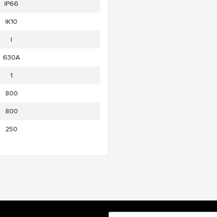
IP66
IK10
l
630А
1
800
800
250