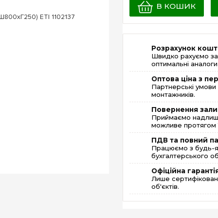
В КОШИК
Розрахунок кошт
Швидко рахуємо за
оптимальні аналоги 
Оптова ціна з п
Партнерські умови 
монтажників.
Повернення зали
Приймаємо надлишк
можливе протягом 1
ПДВ та повний п
Працюємо з будь-я
бухгалтерського об
Офіційна гаранті
Лише сертифікована
об'єктів.