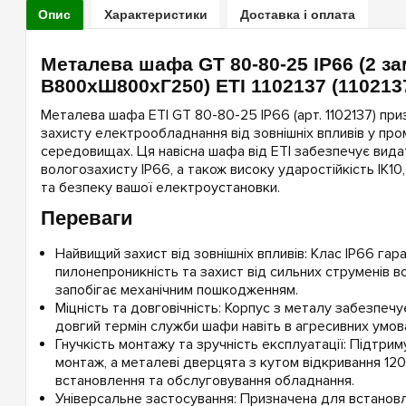
Опис
Характеристики
Доставка і оплата
Металева шафа GT 80-80-25 IP66 (2 за
В800xШ800xГ250) ETI 1102137 (110213
Металева шафа ETI GT 80-80-25 IP66 (арт. 1102137) при
захисту електрообладнання від зовнішніх впливів у пр
середовищах. Ця навісна шафа від ETI забезпечує видат
вологозахисту IP66, а також високу ударостійкість IK10
та безпеку вашої електроустановки.
Переваги
Найвищий захист від зовнішніх впливів: Клас IP66 гар
пилонепроникність та захист від сильних струменів во
запобігає механічним пошкодженням.
Міцність та довговічність: Корпус з металу забезпечу
довгий термін служби шафи навіть в агресивних умова
Гнучкість монтажу та зручність експлуатації: Підтрим
монтаж, а металеві дверцята з кутом відкривання 1
встановлення та обслуговування обладнання.
Універсальне застосування: Призначена для встановл