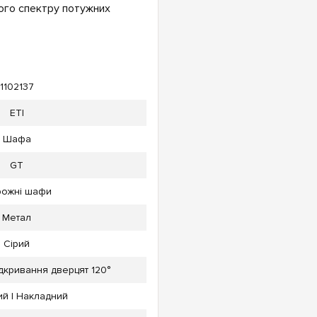
ого спектру потужних
1102137
ETI
Шафа
GT
ожні шафи
Метал
Сірий
ідкривання дверцят 120°
ий | Накладний