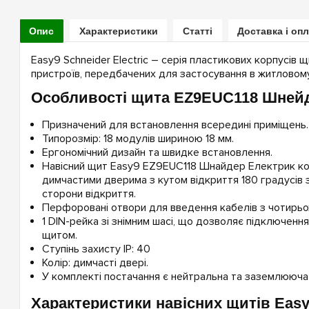
Опис
Характеристики
Статті
Доставка і оп
Easy9 Schneider Electric – серія пластикових корпусів 
пристроїв, передбачених для застосування в житловому
Особливості щита EZ9EUC118 Шнейд
Призначений для встановлення всередині приміщень.
Типорозмір: 18 модулів шириною 18 мм.
Ергономічний дизайн та швидке встановлення.
Навісний щит Easy9 EZ9EUC118 Шнайдер Електрик к
димчастими дверима з кутом відкриття 180 градусів 
сторони відкриття.
Перфоровані отвори для введення кабелів з чотирьох
1 DIN-рейка зі знімним шасі, що дозволяє підключення
щитом.
Ступінь захисту IP: 40
Колір: димчасті двері.
У комплекті постачання є нейтральна та заземлююча
Характеристики навісних щитів Easy