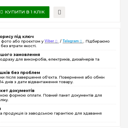
КУПИТИ В 1 КЛІК
орису під ключ
 фото або проєктом у
Viber
/
Telegram
. Підбираємо
без втрати якості.
ершого замовлення
одразу для виконробів, електриків, дизайнерів та
шків без проблем
и після завершення об'єкта. Повернення або обмін
4 днів з дати відвантаження товару.
акет документів
кою формою оплати. Повний пакет документів для
ліку.
я
 продукція із заводською гарантією для здавання