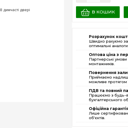
В КОШИК
Розрахунок кошт
Швидко рахуємо за
оптимальні аналоги 
Оптова ціна з п
Партнерські умови 
монтажників.
Повернення зали
Приймаємо надлишк
можливе протягом 1
ПДВ та повний п
Працюємо з будь-я
бухгалтерського об
Офіційна гаранті
Лише сертифікована
об'єктів.