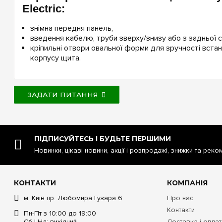
Electric:
знімна передня панель,
введення кабелю, труби зверху/знизу або з задньої 
кріпильні отвори овальної форми для зручності вста
корпусу щита.
ЗАДАТИ ПИТАННЯ
ПІДПИСУЙТЕСЬ І БУДЬТЕ ПЕРШИМИ
Новинки, цікаві новини, акції і розпродажі, знижки та реко
КОНТАКТИ
КОМПАНІЯ
м. Київ пр. Любомира Гузара 6
Про нас
Контакти
Пн-Пт з 10:00 до 19:00
Сб | Нд: вихідний
Доставка і опла