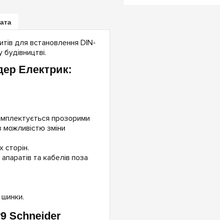
лата
щитів для встановлення DIN-
 будівництві.
ер Електрик:
омплектується прозорими
з можливістю зміни
 сторін.
 апаратів та кабелів поза
 шинки.
9 Schneider