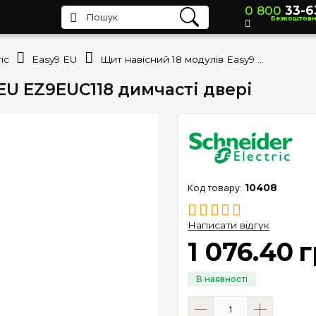
0 800
33-6
Безкоштов
ic
Easy9 EU
Щит навісний 18 модулів Easy9 EU EZ9EUC118 димчасті двері
EU EZ9EUC118 димчасті двері
10408
Написати відгук
1 076
.
40
г