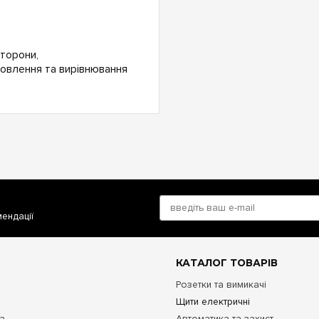
сторони,
новлення та вирівнювання
мендації
КАТАЛОГ ТОВАРІВ
Розетки та вимикачі
Щити електричні
та
Автоматика та захист